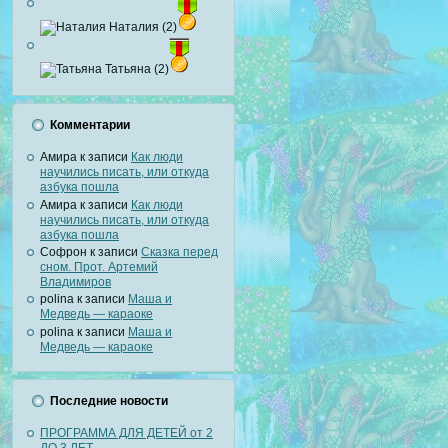
Наталия (2)
Татьяна (2)
Комментарии
Амира
к записи
Как люди
научились писать, или откуда
азбука пошла
Амира
к записи
Как люди
научились писать, или откуда
азбука пошла
Софрон
к записи
Сказка перед
сном. Прот. Артемий
Владимиров
polina
к записи
Маша и
Медведь — караоке
polina
к записи
Маша и
Медведь — караоке
Последние новости
ПРОГРАММА ДЛЯ ДЕТЕЙ от 2