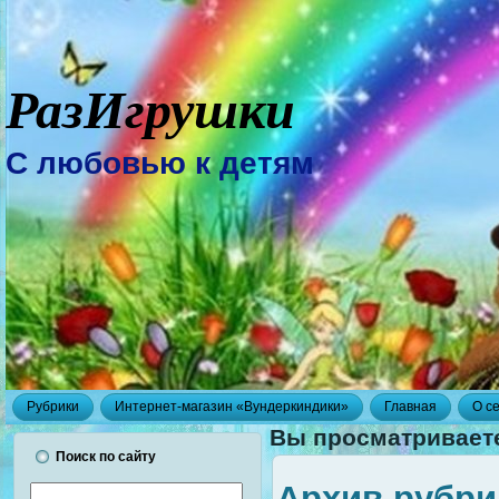
РазИгрушки
С любовью к детям
Рубрики
Интернет-магазин «Вундеркиндики»
Главная
О с
Вы просматриваете
Поиск по сайту
Архив рубри