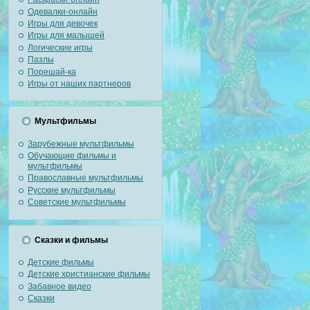
Одевалки-онлайн
Игры для девочек
Игры для малышей
Логические игры
Пазлы
Порешай-ка
Игры от наших партнеров
Мультфильмы
Зарубежные мультфильмы
Обучающие фильмы и
мультфильмы
Православные мультфильмы
Русские мультфильмы
Советские мультфильмы
Сказки и фильмы
Детские фильмы
Детские христианские фильмы
Забавное видео
Сказки