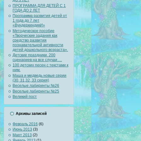
ДО 3 ЛЕТ
ПРОГРАММА ДЛЯ ДЕТЕЙ С 1
ГОДА ДО 2 ЛЕТ
Программа развития детей от
1 года до 7 лет
«ВундеркиндикИ»
Методическое пособие
«Творческие задания как
средство развития
познавательной активности
детей дошкольного возраста».
Детские праздники. 200
сценариев на все случаи …
100 детских песен с текстами к
ним.
Маша и медведь новые серии
(30, 31,32, 33 серия)
Веселые лабиринты №26
Веселые лабиринты №25
Великий пост
Архивы записей
Февраль 2016
(6)
Июнь 2013
(3)
Март 2013
(2)
Январь 2013
(1)