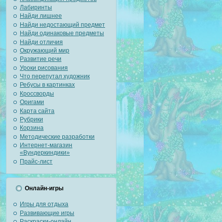
Лабиринты
Найди лишнее
Найди недостающий предмет
Найди одинаковые предметы
Найди отличия
Окружающий мир
Развитие речи
Уроки рисования
Что перепутал художник
Ребусы в картинках
Кроссворды
Оригами
Карта сайта
Рубрики
Корзина
Методические разработки
Интернет-магазин
«Вундеркиндики»
Прайс-лист
Онлайн-игры
Игры для отдыха
Развивающие игры
Раскраски-онлайн