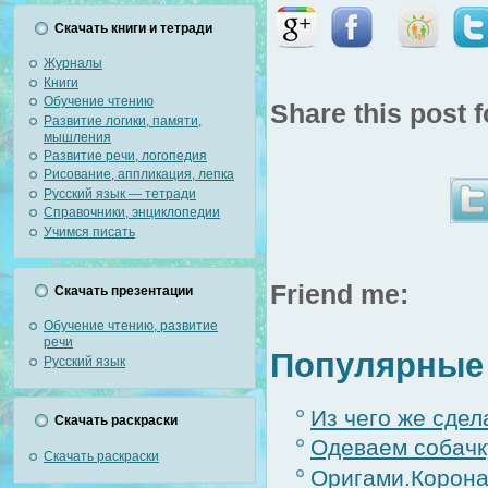
Скачать книги и тетради
Журналы
Книги
Обучение чтению
Share this post f
Развитие логики, памяти,
мышления
Развитие речи, логопедия
Рисование, аппликация, лепка
Русский язык — тетради
Справочники, энциклопедии
Учимся писать
Friend me:
Скачать презентации
Обучение чтению, развитие
речи
Популярные 
Русский язык
Из чего же сде
Скачать раскраски
Одеваем собачк
Скачать раскраски
Оригами.Корон