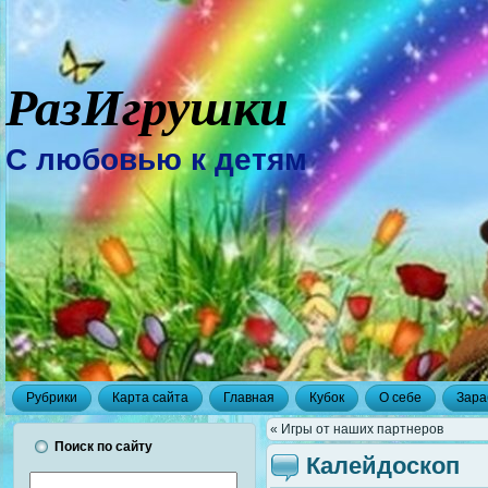
РазИгрушки
С любовью к детям
Рубрики
Карта сайта
Главная
Кубок
О себе
Зара
« Игры от наших партнеров
Поиск по сайту
Калейдоскоп