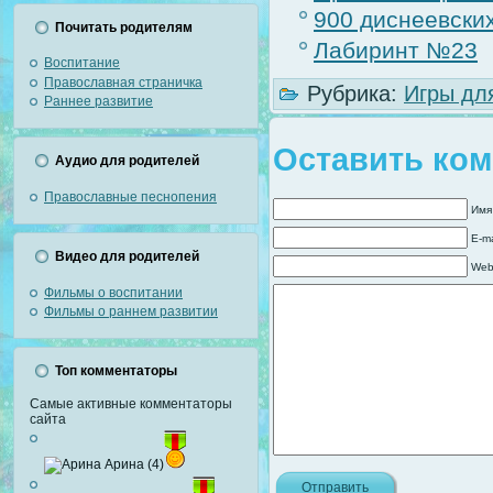
900 диснеевски
Почитать родителям
Лабиринт №23
Воспитание
Православная страничка
Рубрика:
Игры дл
Раннее развитие
Оставить ко
Аудио для родителей
Православные песнопения
Имя
E-ma
Видео для родителей
Web
Фильмы о воспитании
Фильмы о раннем развитии
Топ комментаторы
Самые активные комментаторы
сайта
Арина (4)