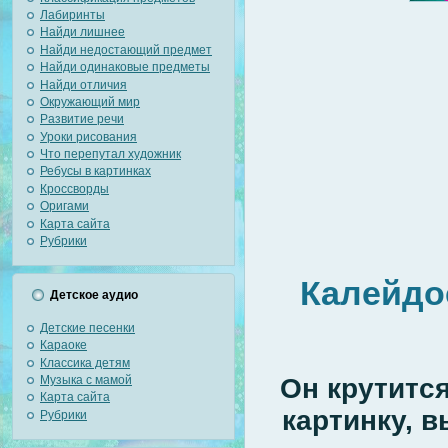
Лабиринты
Найди лишнее
Найди недостающий предмет
Найди одинаковые предметы
Найди отличия
Окружающий мир
Развитие речи
Уроки рисования
Что перепутал художник
Ребусы в картинках
Кроссворды
Оригами
Карта сайта
Рубрики
Калейдос
Детское аудио
Детские песенки
Караоке
Классика детям
Музыка с мамой
Он крутится
Карта сайта
картинку, в
Рубрики