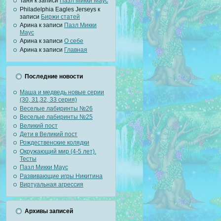
Таня к записи
Пазл Микки Маус
Philadelphia Eagles Jerseys к
записи
Биржи статей
Арина к записи
Пазл Микки
Маус
Арина к записи
О себе
Арина к записи
Главная
Последние новости
Маша и медведь новые серии
(30, 31,32, 33 серия)
Веселые лабиринты №26
Веселые лабиринты №25
Великий пост
Дети в Великий пост
Рождественские колядки
Окружающий мир (4-5 лет).
Тесты
Пазл Микки Маус
Развивающие игры Никитина
Виртуальная агрессия
Архивы записей