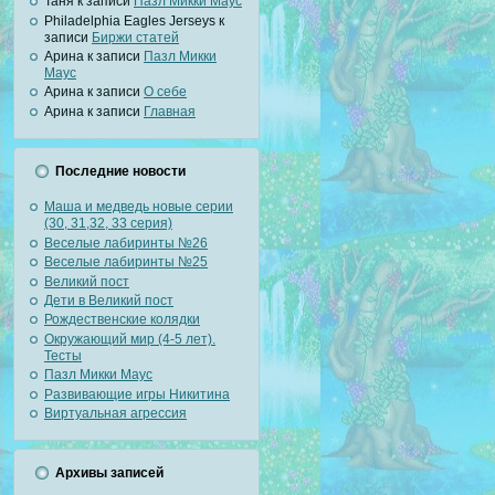
Таня к записи
Пазл Микки Маус
Philadelphia Eagles Jerseys к
записи
Биржи статей
Арина к записи
Пазл Микки
Маус
Арина к записи
О себе
Арина к записи
Главная
Последние новости
Маша и медведь новые серии
(30, 31,32, 33 серия)
Веселые лабиринты №26
Веселые лабиринты №25
Великий пост
Дети в Великий пост
Рождественские колядки
Окружающий мир (4-5 лет).
Тесты
Пазл Микки Маус
Развивающие игры Никитина
Виртуальная агрессия
Архивы записей