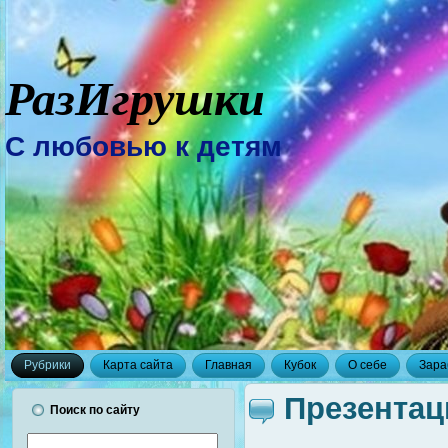
РазИгрушки
С любовью к детям
Рубрики
Карта сайта
Главная
Кубок
О себе
Зара
Презентац
Поиск по сайту