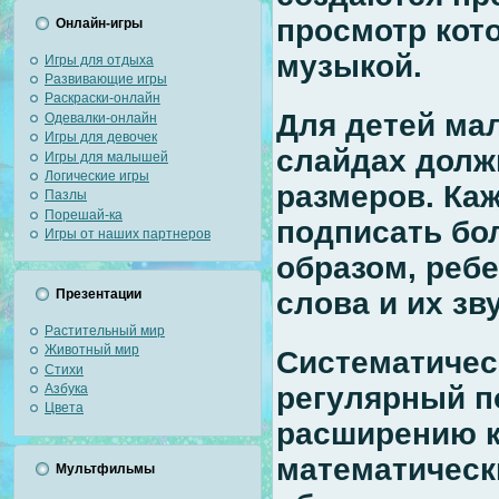
просмотр кот
Онлайн-игры
музыкой.
Игры для отдыха
Развивающие игры
Раскраски-онлайн
Для детей мал
Одевалки-онлайн
Игры для девочек
слайдах долж
Игры для малышей
Логические игры
размеров. Ка
Пазлы
Порешай-ка
подписать бо
Игры от наших партнеров
образом, реб
слова и их зв
Презентации
Растительный мир
Животный мир
Систематичес
Стихи
Азбука
регулярный п
Цвета
расширению к
математически
Мультфильмы