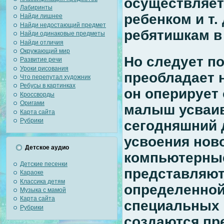
осуществляетс
Лабиринты
ребенком и т.
Найди лишнее
Найди недостающий предмет
ребятишкам в
Найди одинаковые предметы
Найди отличия
Окружающий мир
Но следует по
Развитие речи
Уроки рисования
преобладает н
Что перепутал художник
Ребусы в картинках
он оперирует
Кроссворды
Оригами
малыш усваив
Карта сайта
Рубрики
сегодняшний 
усвоения нов
Детское аудио
компьютерные
Детские песенки
представляют
Караоке
Классика детям
определенной
Музыка с мамой
Карта сайта
специальных
Рубрики
создаются пр