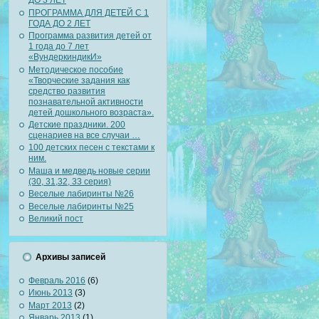
ДО 3 ЛЕТ
ПРОГРАММА ДЛЯ ДЕТЕЙ С 1
ГОДА ДО 2 ЛЕТ
Программа развития детей от
1 года до 7 лет
«ВундеркиндикИ»
Методическое пособие
«Творческие задания как
средство развития
познавательной активности
детей дошкольного возраста».
Детские праздники. 200
сценариев на все случаи …
100 детских песен с текстами к
ним.
Маша и медведь новые серии
(30, 31,32, 33 серия)
Веселые лабиринты №26
Веселые лабиринты №25
Великий пост
Архивы записей
Февраль 2016
(6)
Июнь 2013
(3)
Март 2013
(2)
Январь 2013
(1)