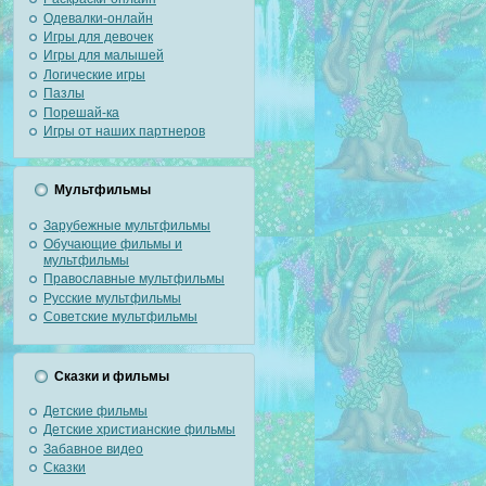
Одевалки-онлайн
Игры для девочек
Игры для малышей
Логические игры
Пазлы
Порешай-ка
Игры от наших партнеров
Мультфильмы
Зарубежные мультфильмы
Обучающие фильмы и
мультфильмы
Православные мультфильмы
Русские мультфильмы
Советские мультфильмы
Сказки и фильмы
Детские фильмы
Детские христианские фильмы
Забавное видео
Сказки