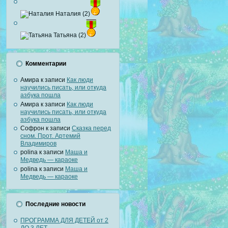
Наталия (2)
Татьяна (2)
Комментарии
Амира
к записи
Как люди
научились писать, или откуда
азбука пошла
Амира
к записи
Как люди
научились писать, или откуда
азбука пошла
Софрон
к записи
Сказка перед
сном. Прот. Артемий
Владимиров
polina
к записи
Маша и
Медведь — караоке
polina
к записи
Маша и
Медведь — караоке
Последние новости
ПРОГРАММА ДЛЯ ДЕТЕЙ от 2