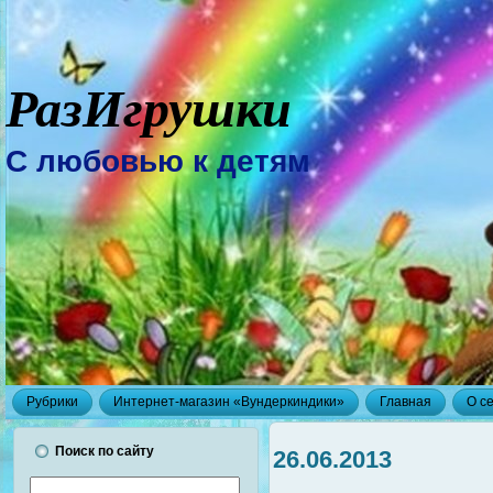
РазИгрушки
С любовью к детям
Рубрики
Интернет-магазин «Вундеркиндики»
Главная
О с
Поиск по сайту
26.06.2013