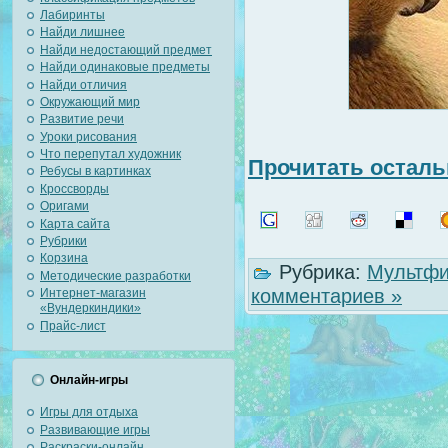
Лабиринты
Найди лишнее
Найди недостающий предмет
Найди одинаковые предметы
Найди отличия
Окружающий мир
Развитие речи
Уроки рисования
Что перепутал художник
Прочитать осталь
Ребусы в картинках
Кроссворды
Оригами
Карта сайта
Рубрики
Корзина
Рубрика:
Мультфи
Методические разработки
комментариев »
Интернет-магазин
«Вундеркиндики»
Прайс-лист
Онлайн-игры
Игры для отдыха
Развивающие игры
Раскраски-онлайн