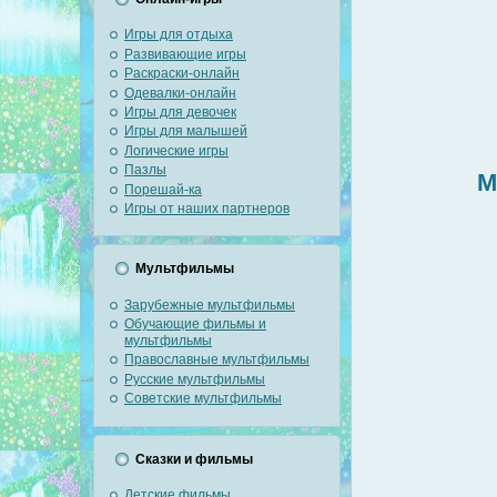
Игры для отдыха
Развивающие игры
Раскраски-онлайн
Одевалки-онлайн
Игры для девочек
Игры для малышей
Логические игры
Пазлы
М
Порешай-ка
Игры от наших партнеров
Мультфильмы
Зарубежные мультфильмы
Обучающие фильмы и
мультфильмы
Православные мультфильмы
Русские мультфильмы
Советские мультфильмы
Сказки и фильмы
Детские фильмы