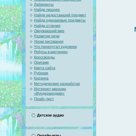
Лабиринты
Найди лишнее
Найди недостающий предмет
Найди одинаковые предметы
Найди отличия
Окружающий мир
Развитие речи
Уроки рисования
Что перепутал художник
Ребусы в картинках
Кроссворды
Оригами
Карта сайта
Рубрики
Корзина
Методические разработки
Интернет-магазин
«Вундеркиндики»
Прайс-лист
Детское аудио
Онлайн-игры