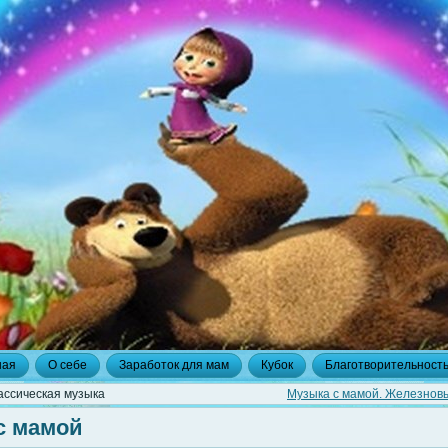
ная
О себе
Заработок для мам
Кубок
Благотворительност
лассическая музыка
Музыка с мамой. Железновы
с мамой