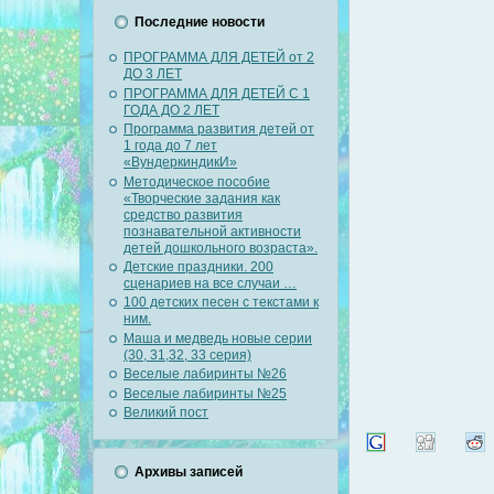
Последние новости
ПРОГРАММА ДЛЯ ДЕТЕЙ от 2
ДО 3 ЛЕТ
ПРОГРАММА ДЛЯ ДЕТЕЙ С 1
ГОДА ДО 2 ЛЕТ
Программа развития детей от
1 года до 7 лет
«ВундеркиндикИ»
Методическое пособие
«Творческие задания как
средство развития
познавательной активности
детей дошкольного возраста».
Детские праздники. 200
сценариев на все случаи …
100 детских песен с текстами к
ним.
Маша и медведь новые серии
(30, 31,32, 33 серия)
Веселые лабиринты №26
Веселые лабиринты №25
Великий пост
Архивы записей