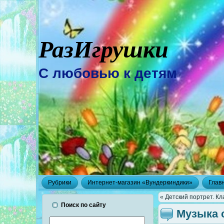
РазИгрушки
С любовью к детям
Рубрики
Интернет-магазин «Вундеркиндики»
Глав
« Детский портрет. К
Поиск по сайту
Музыка 