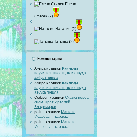
Елена
Стилен (2)
Наталия (2)
Татьяна (2)
Комментарии
Амира
к записи
Как люди
научились писать, или откуда
азбука пошла
Амира
к записи
Как люди
научились писать, или откуда
азбука пошла
Софрон
к записи
Сказка перед
сном. Прот. Артемий
Владимиров
polina
к записи
Маша и
Медведь — караоке
polina
к записи
Маша и
Медведь — караоке