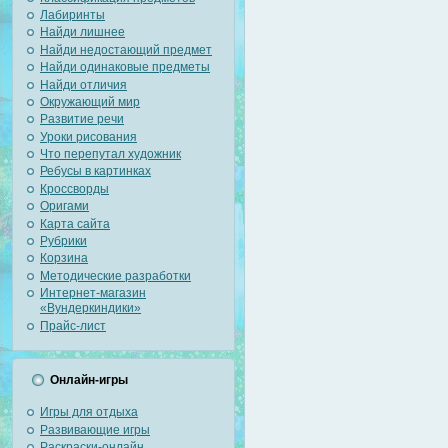
Лабиринты
Найди лишнее
Найди недостающий предмет
Найди одинаковые предметы
Найди отличия
Окружающий мир
Развитие речи
Уроки рисования
Что перепутал художник
Ребусы в картинках
Кроссворды
Оригами
Карта сайта
Рубрики
Корзина
Методические разработки
Интернет-магазин
«Вундеркиндики»
Прайс-лист
Онлайн-игры
Игры для отдыха
Развивающие игры
Раскраски-онлайн