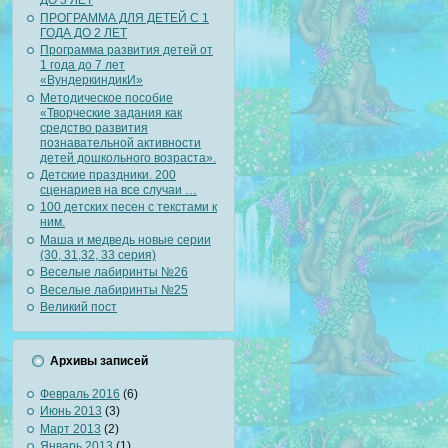
ДО 3 ЛЕТ
ПРОГРАММА ДЛЯ ДЕТЕЙ С 1
ГОДА ДО 2 ЛЕТ
Программа развития детей от
1 года до 7 лет
«ВундеркиндикИ»
Методическое пособие
«Творческие задания как
средство развития
познавательной активности
детей дошкольного возраста».
Детские праздники. 200
сценариев на все случаи …
100 детских песен с текстами к
ним.
Маша и медведь новые серии
(30, 31,32, 33 серия)
Веселые лабиринты №26
Веселые лабиринты №25
Великий пост
Архивы записей
Февраль 2016
(6)
Июнь 2013
(3)
Март 2013
(2)
Январь 2013
(1)