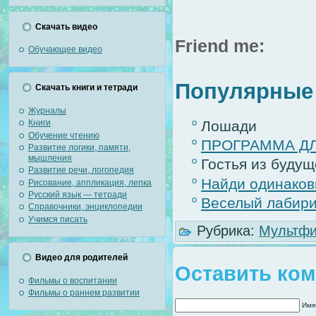
Скачать видео
Friend me:
Обучающее видео
Популярные 
Скачать книги и тетради
Журналы
Лошади
Книги
Обучение чтению
ПРОГРАММА ДЛЯ
Развитие логики, памяти,
мышления
Гостья из будущ
Развитие речи, логопедия
Найди одинако
Рисование, аппликация, лепка
Русский язык — тетради
Веселый лабир
Справочники, энциклопедии
Учимся писать
Рубрика:
Мультфи
Видео для родителей
Оставить ко
Фильмы о воспитании
Фильмы о раннем развитии
Имя