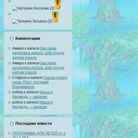
Наталия (2)
Татьяна (2)
Комментарии
Амира
к записи
Как люди
научились писать, или откуда
азбука пошла
Амира
к записи
Как люди
научились писать, или откуда
азбука пошла
Софрон
к записи
Сказка перед
сном. Прот. Артемий
Владимиров
polina
к записи
Маша и
Медведь — караоке
polina
к записи
Маша и
Медведь — караоке
Последние новости
ПРОГРАММА ДЛЯ ДЕТЕЙ от 2