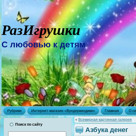
РазИгрушки
С любовью к детям
Рубрики
Интернет-магазин «Вундеркиндики»
Главная
О с
«
Всемирная картинная галерея
Поиск по сайту
Азбука денег