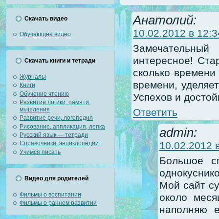
Анатолий:
Скачать видео
10.02.2012 в 12:3
Обучающее видео
Замечательный
интересное! Стар
Скачать книги и тетради
сколько времени 
Журналы
времени, уделяет
Книги
Обучение чтению
Успехов и достой
Развитие логики, памяти,
мышления
Ответить
Развитие речи, логопедия
Рисование, аппликация, лепка
admin:
Русский язык — тетради
10.02.2012 в
Справочники, энциклопедии
Учимся писать
Большое с
однокуснико
Видео для родителей
Мой сайт с
Фильмы о воспитании
около меся
Фильмы о раннем развитии
наполняю е