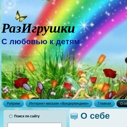
РазИгрушки
С любовью к детям
Рубрики
Интернет-магазин «Вундеркиндики»
Главная
О с
О себе
Поиск по сайту