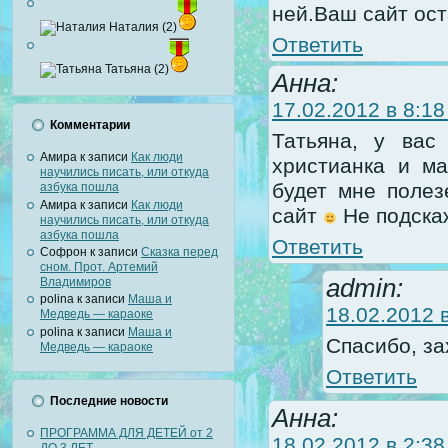
ней.Ваш сайт ост
Наталия (2)
Ответить
Татьяна (2)
Анна:
17.02.2012 в 8:18
Комментарии
Татьяна, у вас
Амира
к записи
Как люди
христианка и м
научились писать, или откуда
будет мне полез
азбука пошла
Амира
к записи
Как люди
сайт
Не подскаж
научились писать, или откуда
азбука пошла
Ответить
Софрон
к записи
Сказка перед
сном. Прот. Артемий
admin:
Владимиров
polina
к записи
Маша и
18.02.2012 в
Медведь — караоке
polina
к записи
Маша и
Спасибо, за
Медведь — караоке
Ответить
Последние новости
Анна:
ПРОГРАММА ДЛЯ ДЕТЕЙ от 2
18.02.2012 в 2:38