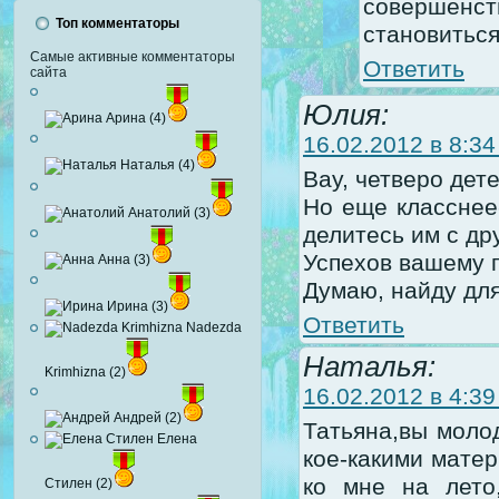
совершенс
Топ комментаторы
становиться
Самые активные комментаторы
Ответить
сайта
Юлия:
Арина (4)
16.02.2012 в 8:34
Наталья (4)
Вау, четверо дете
Но еще класснее-
Анатолий (3)
делитесь им с др
Успехов вашему п
Анна (3)
Думаю, найду для
Ирина (3)
Ответить
Nadezda
Наталья:
Krimhizna (2)
16.02.2012 в 4:39
Андрей (2)
Татьяна,вы моло
Елена
кое-какими матер
ко мне на лето
Стилен (2)