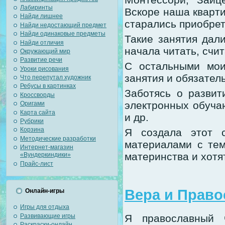
Лабиринты
Вскоре наша кварти
Найди лишнее
старались приобрет
Найди недостающий предмет
Найди одинаковые предметы
Такие занятия дал
Найди отличия
начала читать, счи
Окружающий мир
Развитие речи
С остальными мои
Уроки рисования
занятия и обязател
Что перепутал художник
Ребусы в картинках
Заботясь о развит
Кроссворды
электронных обучаю
Оригами
Карта сайта
и др.
Рубрики
Корзина
Я создала этот 
Методические разработки
материалами с тем
Интернет-магазин
материнства и хотя
«Вундеркиндики»
Прайс-лист
Вера и Право
Онлайн-игры
Игры для отдыха
Развивающие игры
Я православный 
Раскраски-онлайн