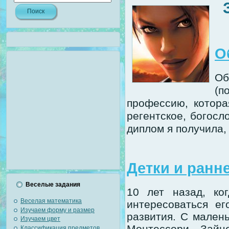
О
Об
(п
профессию, котор
регентское, богосл
диплом я получила,
Детки и ранн
Веселые задания
10 лет назад, ко
Веселая математика
интересоваться ег
Изучаем форму и размер
развития. С мален
Изучаем цвет
Монтессори, Зайц
Классификация предметов