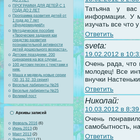
ДО 3 ЛЕТ
ПРОГРАММА ДЛЯ ДЕТЕЙ С 1
Татьяна у вас
ГОДА ДО 2 ЛЕТ
информации. У м
Программа развития детей от
1 года до 7 лет
изучать все что 
«ВундеркиндикИ»
Методическое пособие
Ответить
«Творческие задания как
средство развития
sveta:
познавательной активности
детей дошкольного возраста».
19.02.2012 в 10:3
Детские праздники. 200
сценариев на все случаи …
Очень рада, что
100 детских песен с текстами к
ним.
молодец! Все ин
Маша и медведь новые серии
внучки Настеньки
(30, 31,32, 33 серия)
Веселые лабиринты №26
Ответить
Веселые лабиринты №25
Великий пост
Николай:
10.03.2012 в 8:39
Архивы записей
Очень понравил
Февраль 2016
(6)
самобытность, над
Июнь 2013
(3)
Март 2013
(2)
Ответить
Январь 2013
(1)