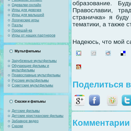
образование. Бу
Одевалки-онлайн
Православии, тра
Игры для девочек
Игры для малышей
страничка» я буду
Логические игры
тематики, а также 
Пазлы
Порешай-ка
Игры от наших партнеров
Надеюсь, что мой с
Мультфильмы
Зарубежные мультфильмы
Обучающие фильмы и
мультфильмы
Православные мультфильмы
Русские мультфильмы
Поделиться в
Советские мультфильмы
Сказки и фильмы
Детские фильмы
Детские христианские фильмы
Комментарии 
Забавное видео
Сказки