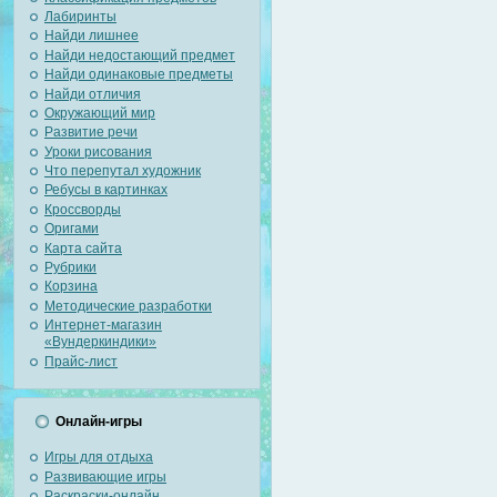
Лабиринты
Найди лишнее
Найди недостающий предмет
Найди одинаковые предметы
Найди отличия
Окружающий мир
Развитие речи
Уроки рисования
Что перепутал художник
Ребусы в картинках
Кроссворды
Оригами
Карта сайта
Рубрики
Корзина
Методические разработки
Интернет-магазин
«Вундеркиндики»
Прайс-лист
Онлайн-игры
Игры для отдыха
Развивающие игры
Раскраски-онлайн