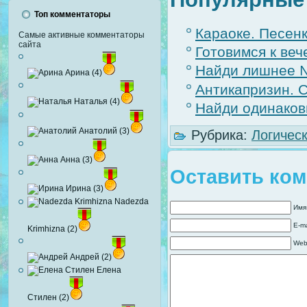
Топ комментаторы
Караоке. Песен
Самые активные комментаторы
сайта
Готовимся к веч
Найди лишнее 
Арина (4)
Антикапризин. С
Наталья (4)
Найди одинако
Анатолий (3)
Рубрика:
Логичес
Анна (3)
Оставить ко
Ирина (3)
Nadezda
Имя
E-ma
Krimhizna (2)
Web
Андрей (2)
Елена
Стилен (2)