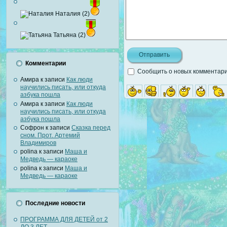
Наталия (2)
Татьяна (2)
Комментарии
Сообщить о новых комментария
Амира
к записи
Как люди
научились писать, или откуда
азбука пошла
Амира
к записи
Как люди
научились писать, или откуда
азбука пошла
Софрон
к записи
Сказка перед
сном. Прот. Артемий
Владимиров
polina
к записи
Маша и
Медведь — караоке
polina
к записи
Маша и
Медведь — караоке
Последние новости
ПРОГРАММА ДЛЯ ДЕТЕЙ от 2