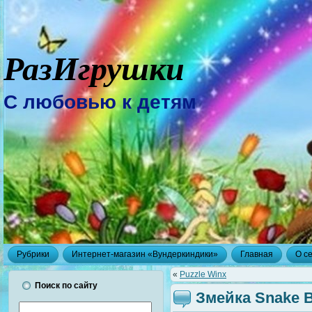
РазИгрушки
С любовью к детям
Рубрики
Интернет-магазин «Вундеркиндики»
Главная
О с
«
Puzzle Winx
Поиск по сайту
Змейка Snake 