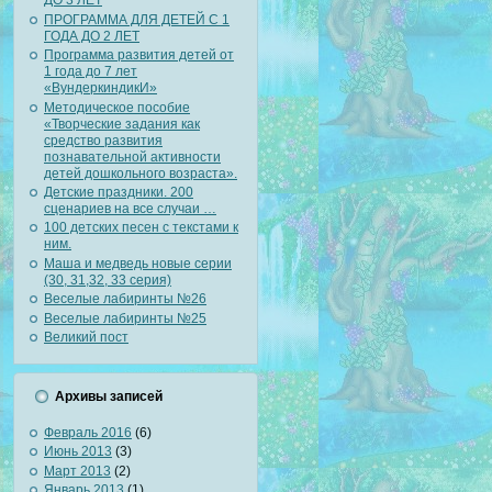
ДО 3 ЛЕТ
ПРОГРАММА ДЛЯ ДЕТЕЙ С 1
ГОДА ДО 2 ЛЕТ
Программа развития детей от
1 года до 7 лет
«ВундеркиндикИ»
Методическое пособие
«Творческие задания как
средство развития
познавательной активности
детей дошкольного возраста».
Детские праздники. 200
сценариев на все случаи …
100 детских песен с текстами к
ним.
Маша и медведь новые серии
(30, 31,32, 33 серия)
Веселые лабиринты №26
Веселые лабиринты №25
Великий пост
Архивы записей
Февраль 2016
(6)
Июнь 2013
(3)
Март 2013
(2)
Январь 2013
(1)