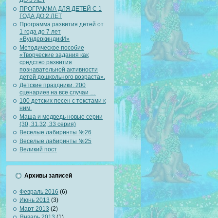
ДО 3 ЛЕТ
ПРОГРАММА ДЛЯ ДЕТЕЙ С 1
ГОДА ДО 2 ЛЕТ
Программа развития детей от
1 года до 7 лет
«ВундеркиндикИ»
Методическое пособие
«Творческие задания как
средство развития
познавательной активности
детей дошкольного возраста».
Детские праздники. 200
сценариев на все случаи …
100 детских песен с текстами к
ним.
Маша и медведь новые серии
(30, 31,32, 33 серия)
Веселые лабиринты №26
Веселые лабиринты №25
Великий пост
Архивы записей
Февраль 2016
(6)
Июнь 2013
(3)
Март 2013
(2)
Январь 2013
(1)