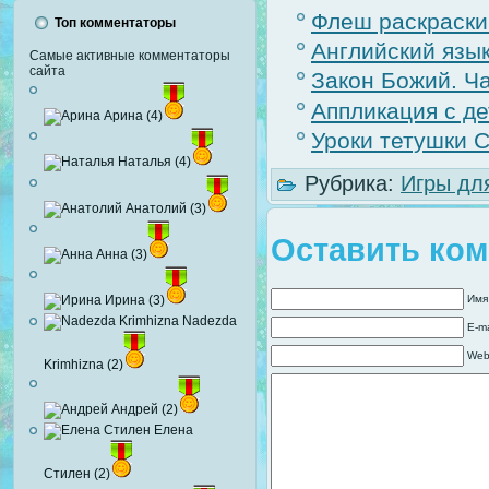
Флеш раскраски
Топ комментаторы
Английский язы
Самые активные комментаторы
сайта
Закон Божий. Ча
Аппликация с де
Арина (4)
Уроки тетушки С
Наталья (4)
Рубрика:
Игры дл
Анатолий (3)
Оставить ко
Анна (3)
Имя
Ирина (3)
Nadezda
E-ma
Web
Krimhizna (2)
Андрей (2)
Елена
Стилен (2)