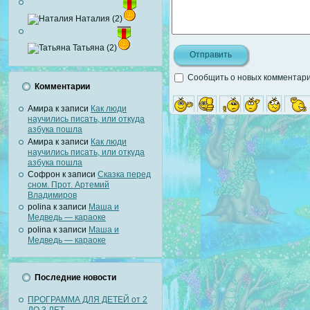
Наталия (2)
Татьяна (2)
Сообщить о новых комментария
Комментарии
Амира
к записи
Как люди
научились писать, или откуда
азбука пошла
Амира
к записи
Как люди
научились писать, или откуда
азбука пошла
Софрон
к записи
Сказка перед
сном. Прот. Артемий
Владимиров
polina
к записи
Маша и
Медведь — караоке
polina
к записи
Маша и
Медведь — караоке
Последние новости
ПРОГРАММА ДЛЯ ДЕТЕЙ от 2