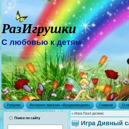
РазИгрушки
С любовью к детям
Рубрики
Интернет-магазин «Вундеркиндики»
Главная
О с
« Игра Пазл делюкс
Поиск по сайту
Игра Дивный с