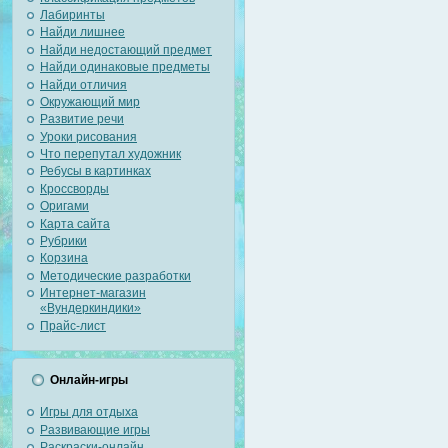
Лабиринты
Найди лишнее
Найди недостающий предмет
Найди одинаковые предметы
Найди отличия
Окружающий мир
Развитие речи
Уроки рисования
Что перепутал художник
Ребусы в картинках
Кроссворды
Оригами
Карта сайта
Рубрики
Корзина
Методические разработки
Интернет-магазин
«Вундеркиндики»
Прайс-лист
Онлайн-игры
Игры для отдыха
Развивающие игры
Раскраски-онлайн