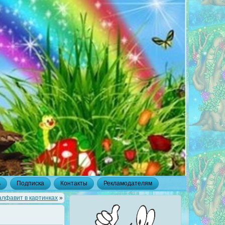
ь
Подписка
Контакты
Рекламодателям
алфавит в картинках
»