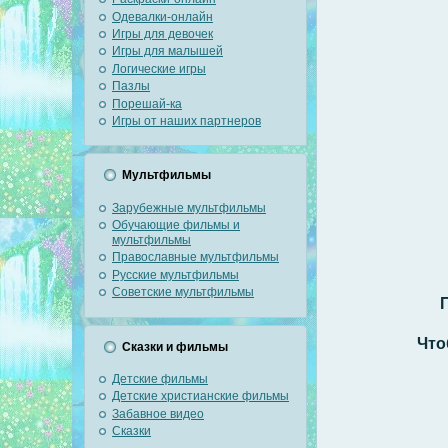
Одевалки-онлайн
Игры для девочек
Игры для малышей
Логические игры
Пазлы
Порешай-ка
Игры от наших партнеров
Мультфильмы
Зарубежные мультфильмы
Обучающие фильмы и
мультфильмы
Православные мультфильмы
Русские мультфильмы
Советские мультфильмы
П
Что
Сказки и фильмы
Детские фильмы
Детские христианские фильмы
Забавное видео
Сказки