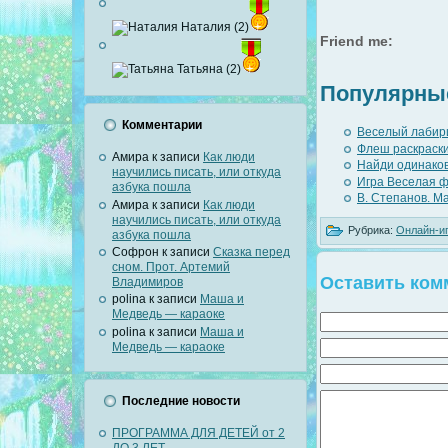
Наталия (2)
Friend me:
Татьяна (2)
Популярные
Комментарии
Веселый лабир
Флеш раскраски
Амира
к записи
Как люди
Найди одинако
научились писать, или откуда
Игра Веселая 
азбука пошла
В. Степанов. М
Амира
к записи
Как люди
научились писать, или откуда
Рубрика:
Онлайн-иг
азбука пошла
Софрон
к записи
Сказка перед
сном. Прот. Артемий
Оставить ком
Владимиров
polina
к записи
Маша и
Медведь — караоке
polina
к записи
Маша и
Медведь — караоке
Последние новости
ПРОГРАММА ДЛЯ ДЕТЕЙ от 2