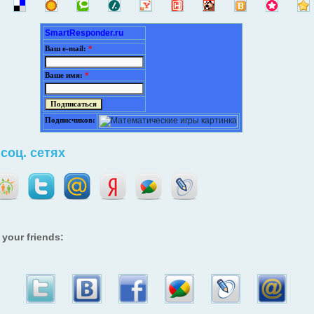
SmartResponder.ru
Ваш e-mail:
*
Ваше имя:
*
Подписчиков:
соц. сетях
 your friends: