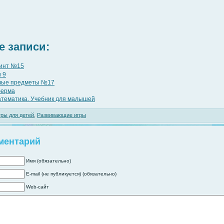
 записи:
инт №15
 9
вые предметы №17
ферма
атематика. Учебник для малышей
ры для детей
,
Развивающие игры
ментарий
Имя (обязательно)
E-mail (не публикуется) (обязательно)
Web-сайт