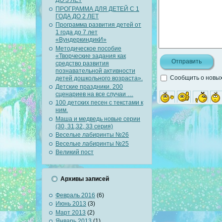
ДО 3 ЛЕТ
ПРОГРАММА ДЛЯ ДЕТЕЙ С 1
ГОДА ДО 2 ЛЕТ
Программа развития детей от
1 года до 7 лет
«ВундеркиндикИ»
Методическое пособие
«Творческие задания как
средство развития
познавательной активности
Сообщить о новых
детей дошкольного возраста».
Детские праздники. 200
сценариев на все случаи …
100 детских песен с текстами к
ним.
Маша и медведь новые серии
(30, 31,32, 33 серия)
Веселые лабиринты №26
Веселые лабиринты №25
Великий пост
Архивы записей
Февраль 2016
(6)
Июнь 2013
(3)
Март 2013
(2)
Январь 2013
(1)