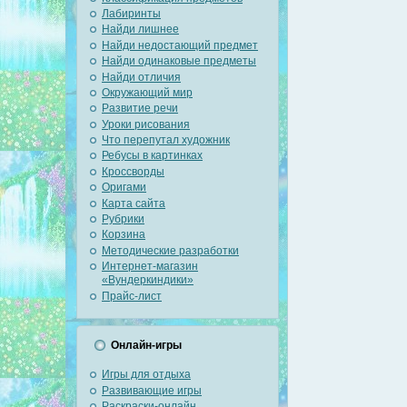
Лабиринты
Найди лишнее
Найди недостающий предмет
Найди одинаковые предметы
Найди отличия
Окружающий мир
Развитие речи
Уроки рисования
Что перепутал художник
Ребусы в картинках
Кроссворды
Оригами
Карта сайта
Рубрики
Корзина
Методические разработки
Интернет-магазин
«Вундеркиндики»
Прайс-лист
Онлайн-игры
Игры для отдыха
Развивающие игры
Раскраски-онлайн