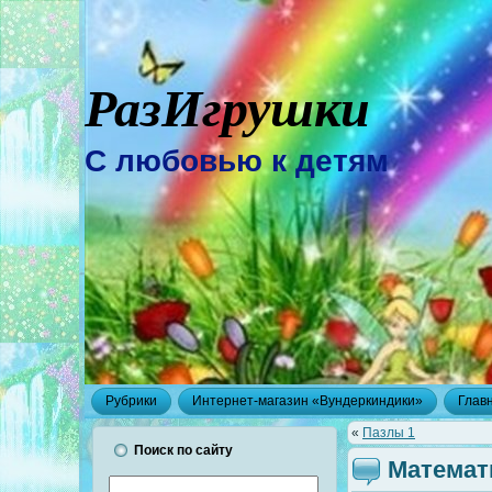
РазИгрушки
С любовью к детям
Рубрики
Интернет-магазин «Вундеркиндики»
Глав
«
Пазлы 1
Поиск по сайту
Математ