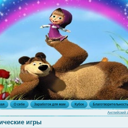
ная
О себе
Заработок для мам
Кубок
Благотворительност
Английский 
ические игры