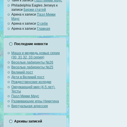
Таня к записи
Пазл Микки Маус
Philadelphia Eagles Jerseys к
записи
Биржи статей
Арина к записи
Пазл Микки
Маус
Арина к записи
О себе
Арина к записи
Главная
Последние новости
Маша и медведь новые серии
(30, 31,32, 33 серия)
Веселые лабиринты №26
Веселые лабиринты №25
Великий пост
Дети в Великий пост
Рождественские колядки
Окружающий мир (4-5 лет).
Тесты
Пазл Микки Маус
Развивающие игры Никитина
Виртуальная агрессия
Архивы записей