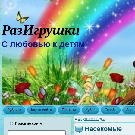
РазИгрушки
С любовью к детям
Рубрики
Карта сайта
Главная
Кубок
О себе
Зара
«
Фрукты и ягоды
Поиск по сайту
Насекомые