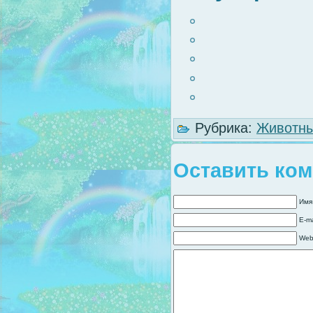
Рубрика:
Животны
Оставить ко
Имя
E-ma
Web