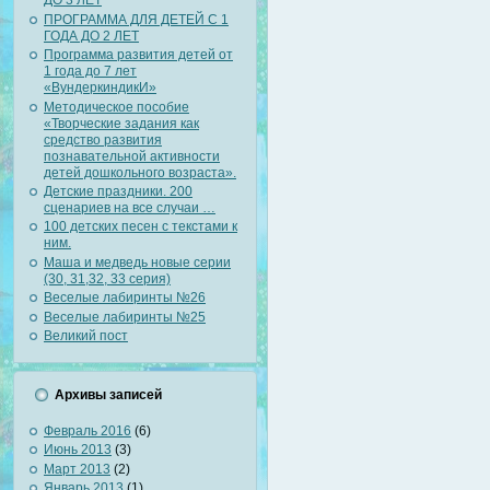
ДО 3 ЛЕТ
ПРОГРАММА ДЛЯ ДЕТЕЙ С 1
ГОДА ДО 2 ЛЕТ
Программа развития детей от
1 года до 7 лет
«ВундеркиндикИ»
Методическое пособие
«Творческие задания как
средство развития
познавательной активности
детей дошкольного возраста».
Детские праздники. 200
сценариев на все случаи …
100 детских песен с текстами к
ним.
Маша и медведь новые серии
(30, 31,32, 33 серия)
Веселые лабиринты №26
Веселые лабиринты №25
Великий пост
Архивы записей
Февраль 2016
(6)
Июнь 2013
(3)
Март 2013
(2)
Январь 2013
(1)