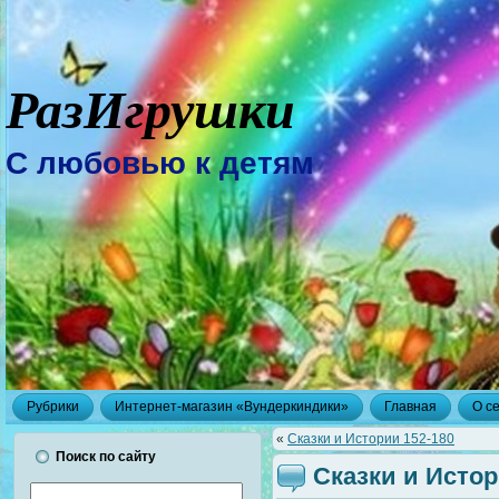
РазИгрушки
С любовью к детям
Рубрики
Интернет-магазин «Вундеркиндики»
Главная
О с
«
Сказки и Истории 152-180
Поиск по сайту
Сказки и Истор