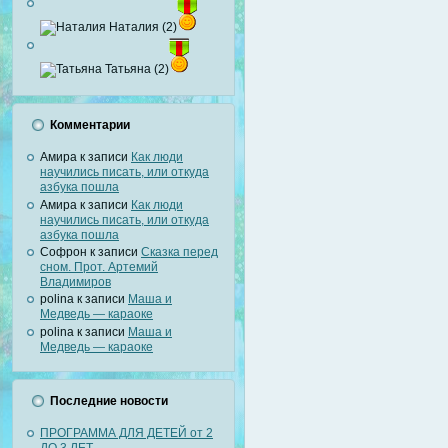
Наталия (2)
Татьяна (2)
Комментарии
Амира
к записи
Как люди
научились писать, или откуда
азбука пошла
Амира
к записи
Как люди
научились писать, или откуда
азбука пошла
Софрон
к записи
Сказка перед
сном. Прот. Артемий
Владимиров
polina
к записи
Маша и
Медведь — караоке
polina
к записи
Маша и
Медведь — караоке
Последние новости
ПРОГРАММА ДЛЯ ДЕТЕЙ от 2