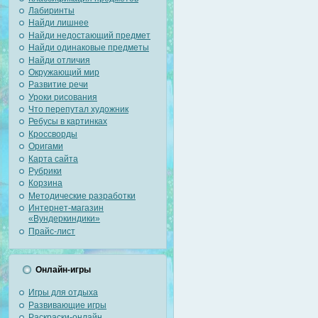
Лабиринты
Найди лишнее
Найди недостающий предмет
Найди одинаковые предметы
Найди отличия
Окружающий мир
Развитие речи
Уроки рисования
Что перепутал художник
Ребусы в картинках
Кроссворды
Оригами
Карта сайта
Рубрики
Корзина
Методические разработки
Интернет-магазин
«Вундеркиндики»
Прайс-лист
Онлайн-игры
Игры для отдыха
Развивающие игры
Раскраски-онлайн