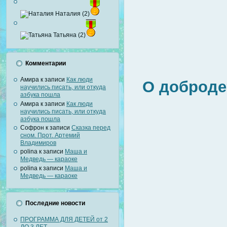
Наталия (2)
Татьяна (2)
Комментарии
Амира
к записи
Как люди
О доброде
научились писать, или откуда
азбука пошла
Амира
к записи
Как люди
научились писать, или откуда
азбука пошла
Софрон
к записи
Сказка перед
сном. Прот. Артемий
Владимиров
polina
к записи
Маша и
Медведь — караоке
polina
к записи
Маша и
Медведь — караоке
Последние новости
ПРОГРАММА ДЛЯ ДЕТЕЙ от 2