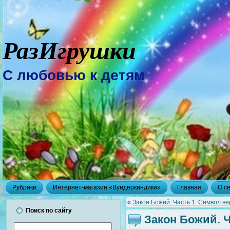
РазИгрушки
С любовью к детям
Рубрики
Интернет-магазин «Вундеркиндики»
Главная
О с
«
Закон Божий. Часть 1. Символ в
Поиск по сайту
Закон Божий. 