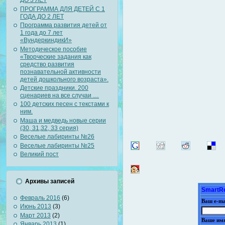
ДО 3 ЛЕТ
ПРОГРАММА ДЛЯ ДЕТЕЙ С 1
ГОДА ДО 2 ЛЕТ
Программа развития детей от
1 года до 7 лет
«ВундеркиндикИ»
Методическое пособие
«Творческие задания как
средство развития
познавательной активности
детей дошкольного возраста».
Детские праздники. 200
сценариев на все случаи …
100 детских песен с текстами к
ним.
Маша и медведь новые серии
(30, 31,32, 33 серия)
Веселые лабиринты №26
Веселые лабиринты №25
Великий пост
Архивы записей
SmartRe
Февраль 2016
(6)
Ваш e-ma
Июнь 2013
(3)
Март 2013
(2)
Ваше им
Январь 2013
(1)