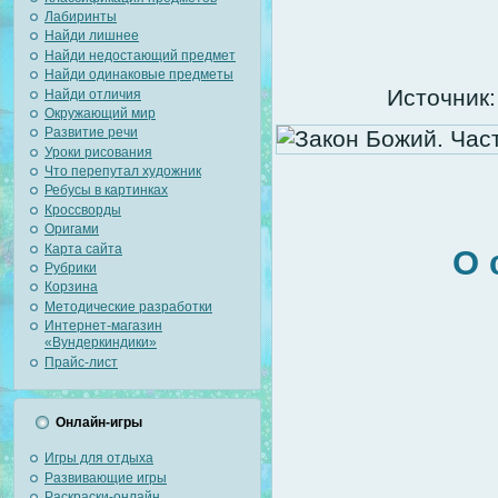
Лабиринты
Найди лишнее
Найди недостающий предмет
Найди одинаковые предметы
Источник:
Найди отличия
Окружающий мир
Развитие речи
Уроки рисования
Что перепутал художник
Ребусы в картинках
Кроссворды
Оригами
Карта сайта
О 
Рубрики
Корзина
Методические разработки
Интернет-магазин
«Вундеркиндики»
Прайс-лист
Онлайн-игры
Игры для отдыха
Развивающие игры
Раскраски-онлайн