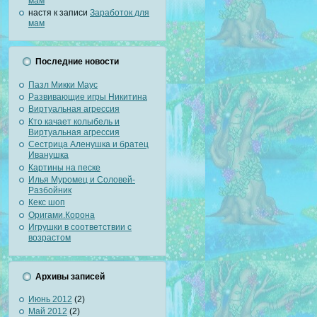
мам
настя к записи
Заработок для
мам
Последние новости
Пазл Микки Маус
Развивающие игры Никитина
Виртуальная агрессия
Кто качает колыбель и
Виртуальная агрессия
Сестрица Аленушка и братец
Иванушка
Картины на песке
Илья Муромец и Соловей-
Разбойник
Кекс шоп
Оригами.Корона
Игрушки в соответствии с
возрастом
Архивы записей
Июнь 2012
(2)
Май 2012
(2)