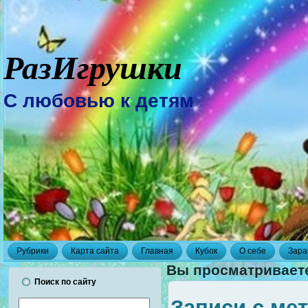
РазИгрушки
С любовью к детям
Рубрики
Карта сайта
Главная
Кубок
О себе
Зара
Вы просматриваете
Поиск по сайту
Записи с ме