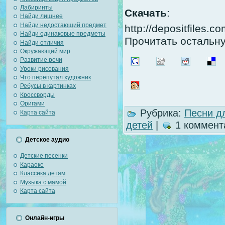
Лабиринты
Скачать
:
Найди лишнее
Найди недостающий предмет
http://depositfiles.c
Найди одинаковые предметы
Прочитать остальну
Найди отличия
Окружающий мир
Развитие речи
Уроки рисования
Что перепутал художник
Ребусы в картинках
Кроссворды
Оригами
Рубрика:
Песни д
Карта сайта
детей
|
1 коммент
Детское аудио
Детские песенки
Караоке
Классика детям
Музыка с мамой
Карта сайта
Онлайн-игры