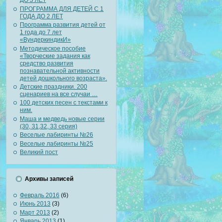
ДО 3 ЛЕТ
ПРОГРАММА ДЛЯ ДЕТЕЙ С 1
ГОДА ДО 2 ЛЕТ
Программа развития детей от
1 года до 7 лет
«ВундеркиндикИ»
Методическое пособие
«Творческие задания как
средство развития
познавательной активности
детей дошкольного возраста».
Детские праздники. 200
сценариев на все случаи …
100 детских песен с текстами к
ним.
Маша и медведь новые серии
(30, 31,32, 33 серия)
Веселые лабиринты №26
Веселые лабиринты №25
Великий пост
Архивы записей
Февраль 2016
(6)
Июнь 2013
(3)
Март 2013
(2)
Январь 2013
(1)