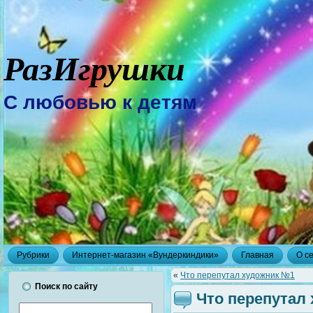
РазИгрушки
С любовью к детям
Рубрики
Интернет-магазин «Вундеркиндики»
Главная
О с
«
Что перепутал художник №1
Поиск по сайту
Что перепутал