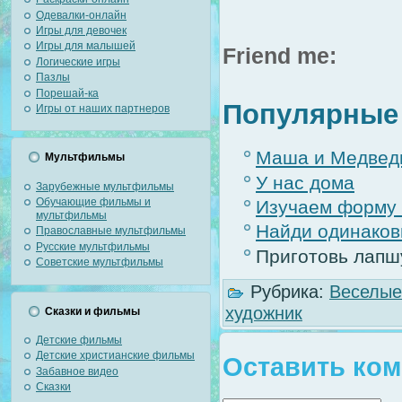
Одевалки-онлайн
Игры для девочек
Игры для малышей
Friend me:
Логические игры
Пазлы
Порешай-ка
Популярные 
Игры от наших партнеров
Маша и Медведь
Мультфильмы
У нас дома
Зарубежные мультфильмы
Обучающие фильмы и
Изучаем форму
мультфильмы
Найди одинако
Православные мультфильмы
Русские мультфильмы
Приготовь лапш
Советские мультфильмы
Рубрика:
Веселые
художник
Сказки и фильмы
Детские фильмы
Детские христианские фильмы
Оставить ко
Забавное видео
Сказки