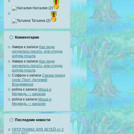
Наталия (2)
Татьяна (2)
Комментарии
Амира
к записи
Как люди
научились писать, или откуда
азбука пошла
Амира
к записи
Как люди
научились писать, или откуда
азбука пошла
Софрон
к записи
Сказка перед
сном. Прот. Артемий
Владимиров
polina
к записи
Маша и
Медведь — караоке
polina
к записи
Маша и
Медведь — караоке
Последние новости
ПРОГРАММА ДЛЯ ДЕТЕЙ от 2