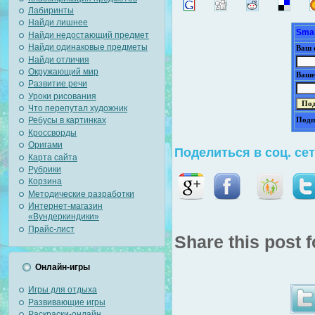
Лабиринты
Найди лишнее
Smar
Найди недостающий предмет
Найди одинаковые предметы
Ваш 
Найди отличия
Окружающий мир
Ваше
Развитие речи
Уроки рисования
Что перепутал художник
Ребусы в картинках
Подп
Кроссворды
Оригами
Поделиться в соц. се
Карта сайта
Рубрики
Корзина
Методические разработки
Интернет-магазин
«Вундеркиндики»
Прайс-лист
Share this post f
Онлайн-игры
Игры для отдыха
Развивающие игры
Раскраски-онлайн