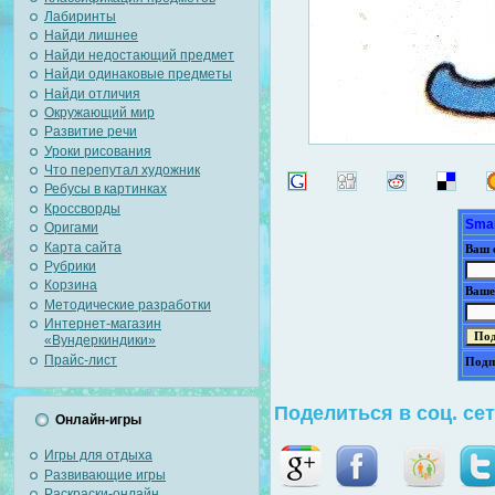
Лабиринты
Найди лишнее
Найди недостающий предмет
Найди одинаковые предметы
Найди отличия
Окружающий мир
Развитие речи
Уроки рисования
Что перепутал художник
Ребусы в картинках
Кроссворды
Smar
Оригами
Карта сайта
Ваш 
Рубрики
Корзина
Ваше
Методические разработки
Интернет-магазин
«Вундеркиндики»
Прайс-лист
Подп
Поделиться в соц. се
Онлайн-игры
Игры для отдыха
Развивающие игры
Раскраски-онлайн