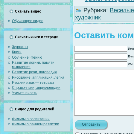
Рубрика:
Веселые
Скачать видео
художник
Обучающее видео
Оставить ко
Скачать книги и тетради
Журналы
Имя
Книги
E-ma
Обучение чтению
Развитие логики, памяти,
Web
мышления
Развитие речи, логопедия
Рисование, аппликация, лепка
Русский язык — тетради
Справочники, энциклопедии
Учимся писать
Видео для родителей
Фильмы о воспитании
Фильмы о раннем развитии