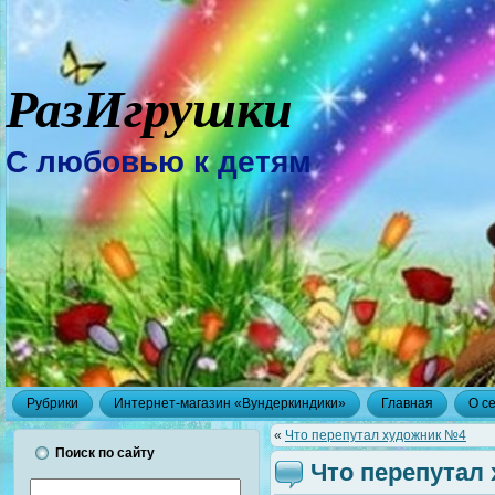
РазИгрушки
С любовью к детям
Рубрики
Интернет-магазин «Вундеркиндики»
Главная
О с
«
Что перепутал художник №4
Поиск по сайту
Что перепутал