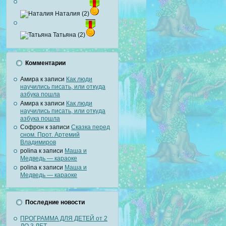
Наталия (2)
Татьяна (2)
Комментарии
Амира
к записи
Как люди
научились писать, или откуда
азбука пошла
Амира
к записи
Как люди
научились писать, или откуда
азбука пошла
Софрон
к записи
Сказка перед
сном. Прот. Артемий
Владимиров
polina
к записи
Маша и
Медведь — караоке
polina
к записи
Маша и
Медведь — караоке
Последние новости
ПРОГРАММА ДЛЯ ДЕТЕЙ от 2