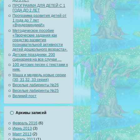
ДО 3 ЛЕТ
ПРОГРАММА ДЛЯ ДЕТЕЙ С 1
ГОДА ДО 2 ЛЕТ
Программа развития детей от
1 года до 7 лет
«ВундеркиндикИ»
Методическое пособие
«Творческие задания как
средство развития
познавательной активности
детей дошкольного возраста».
Детские праздники. 200
сценариев на все случаи …
100 детских песен с текстами к
ним.
Маша и медведь новые серии
(30, 31,32, 33 серия)
Веселые лабиринты №26
Веселые лабиринты №25
Великий пост
Архивы записей
Февраль 2016
(6)
Июнь 2013
(3)
Март 2013
(2)
Январь 2013
(1)