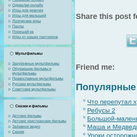
Одевалки-онлайн
Игры для девочек
Share this post f
Игры для малышей
Логические игры
Пазлы
Порешай-ка
Игры от наших партнеров
Мультфильмы
Зарубежные мультфильмы
Friend me:
Обучающие фильмы и
мультфильмы
Православные мультфильмы
Популярные 
Русские мультфильмы
Советские мультфильмы
Что перепутал 
Сказки и фильмы
Ребусы 2
Детские фильмы
Большой-малень
Детские христианские фильмы
Маша и Медведь
Забавное видео
Сказки
Уроки осторожно