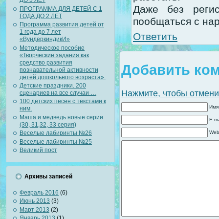
ДО 3 ЛЕТ
Даже без регис
ПРОГРАММА ДЛЯ ДЕТЕЙ С 1
ГОДА ДО 2 ЛЕТ
пообщаться с нар
Программа развития детей от
1 года до 7 лет
Ответить
«ВундеркиндикИ»
Методическое пособие
«Творческие задания как
средство развития
Добавить ко
познавательной активности
детей дошкольного возраста».
Детские праздники. 200
Нажмите, чтобы отменит
сценариев на все случаи …
100 детских песен с текстами к
Имя
ним.
Маша и медведь новые серии
E-ma
(30, 31,32, 33 серия)
Web
Веселые лабиринты №26
Веселые лабиринты №25
Великий пост
Архивы записей
Февраль 2016
(6)
Июнь 2013
(3)
Март 2013
(2)
Январь 2013
(1)