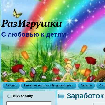
РазИгрушки
С любовью к детям
Рубрики
Интернет-магазин «Вундеркиндики»
Главная
О с
Заработок
Поиск по сайту