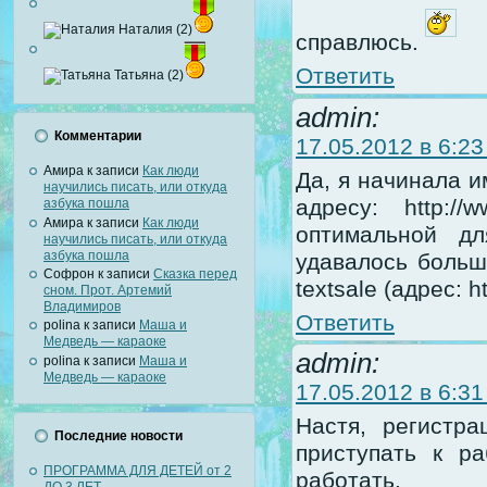
Наталия (2)
справлюсь.
Ответить
Татьяна (2)
admin:
Комментарии
17.05.2012 в 6:23
Амира
к записи
Как люди
Да, я начинала и
научились писать, или откуда
адресу: http://
азбука пошла
Амира
к записи
Как люди
оптимальной д
научились писать, или откуда
азбука пошла
удавалось больш
Софрон
к записи
Сказка перед
textsale (адрес: ht
сном. Прот. Артемий
Владимиров
Ответить
polina
к записи
Маша и
Медведь — караоке
admin:
polina
к записи
Маша и
Медведь — караоке
17.05.2012 в 6:31
Настя, регистр
Последние новости
приступать к р
ПРОГРАММА ДЛЯ ДЕТЕЙ от 2
работать.