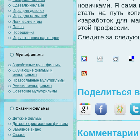
новичками. Я сама 
Одевалки-онлайн
Игры для девочек
стать на путь коп
Игры для малышей
«заработок для ма
Логические игры
этой профессии.
Пазлы
Порешай-ка
Следите за следующ
Игры от наших партнеров
Мультфильмы
Зарубежные мультфильмы
Обучающие фильмы и
мультфильмы
Православные мультфильмы
Русские мультфильмы
Поделиться в
Советские мультфильмы
Сказки и фильмы
Детские фильмы
Детские христианские фильмы
Забавное видео
Комментарии 
Сказки