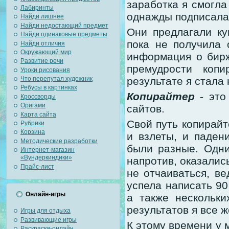
заработка я смогла
Лабиринты
однажды подписала
Найди лишнее
Найди недостающий предмет
Они предлагали ку
Найди одинаковые предметы
пока не получила 
Найди отличия
Окружающий мир
информация о бирж
Развитие речи
премудрости копи
Уроки рисования
Что перепутал художник
результате я стала
Ребусы в картинках
Копирайтер
- это
Кроссворды
Оригами
сайтов.
Карта сайта
Свой путь копирайт
Рубрики
Корзина
и взлеты, и паден
Методические разработки
были разные. Одни
Интернет-магазин
«Вундеркиндики»
напротив, оказалис
Прайс-лист
не отчаиваться, в
успела написать 90
Онлайн-игры
а также нескольки
результатов я все ж
Игры для отдыха
Развивающие игры
К этому времени у 
Раскраски-онлайн