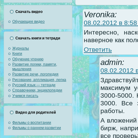
Скачать видео
Veronika:
08.02.2012 в 8:58
Обучающее видео
Интересно, нас
Скачать книги и тетради
наверное как пол
Ответить
Журналы
Книги
Обучение чтению
admin:
Развитие логики, памяти,
мышления
08.02.2012 
Развитие речи, логопедия
Здравствуйт
Рисование, аппликация, лепка
Русский язык — тетради
максимум у
Справочники, энциклопедии
3000-5000.
Учимся писать
3000. Все 
работы.
Видео для родителей
А вложений 
Фильмы о воспитании
бирж, напри
Фильмы о раннем развитии
все проверь