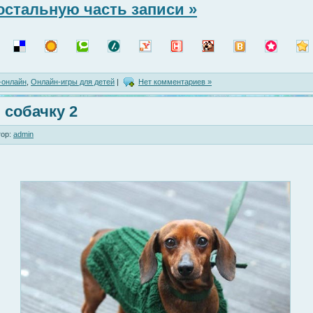
остальную часть записи »
-онлайн
,
Онлайн-игры для детей
|
Нет комментариев »
 собачку 2
ор:
admin