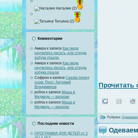
Наталия (2)
Татьяна (2)
Комментарии
Амира
к записи
Как люди
научились писать, или откуда
азбука пошла
Амира
к записи
Как люди
научились писать, или откуда
азбука пошла
Софрон
к записи
Сказка перед
сном. Прот. Артемий
Прочитать 
Владимиров
polina
к записи
Маша и
Медведь — караоке
polina
к записи
Маша и
Медведь — караоке
Рубрика:
Одевалки
Последние новости
Одеваем
ПРОГРАММА ДЛЯ ДЕТЕЙ от 2