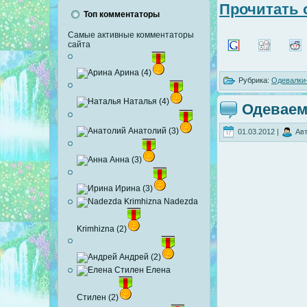
Прочитать 
Топ комментаторы
Самые активные комментаторы
сайта
Арина (4)
Рубрика:
Одевалки
Наталья (4)
Одеваем
Анатолий (3)
01.03.2012 |
Авт
Анна (3)
Ирина (3)
Nadezda
Krimhizna (2)
Андрей (2)
Елена
Стилен (2)