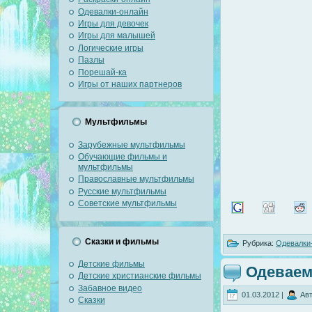
Одевалки-онлайн
Игры для девочек
Игры для малышей
Логические игры
Пазлы
Порешай-ка
Игры от наших партнеров
Мультфильмы
Зарубежные мультфильмы
Обучающие фильмы и
мультфильмы
Православные мультфильмы
Русские мультфильмы
Советские мультфильмы
Сказки и фильмы
Рубрика:
Одевалки
Детские фильмы
Одеваем
Детские христианские фильмы
Забавное видео
01.03.2012 |
Авт
Сказки