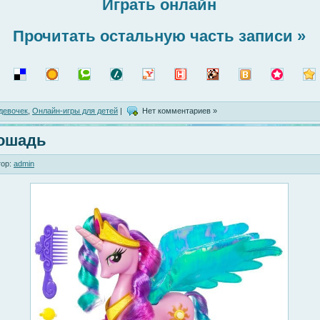
Играть онлайн
Прочитать остальную часть записи »
девочек
,
Онлайн-игры для детей
|
Нет комментариев »
ошадь
ор:
admin