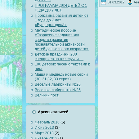
ДО 3 ЛЕТ
01.03.2012 |
Авт
ПРОГРАММА ДЛЯ ДЕТЕЙ С 1
ГОДА ДО 2 ЛЕТ
Программа развития детей от
1 года до 7 лет
«ВундеркиндикИ»
Методическое пособие
«Творческие задания как
средство развития
познавательной активности
детей дошкольного возраста».
Детские праздники. 200
сценариев на все случаи …
100 детских песен с текстами к
ним.
Маша и медведь новые серии
(30, 31,32, 33 серия)
Веселые лабиринты №26
Веселые лабиринты №25
Великий пост
Архивы записей
Февраль 2016
(6)
Июнь 2013
(3)
Март 2013
(2)
Январь 2013
(1)