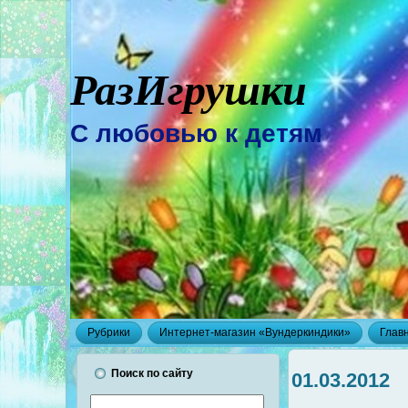
РазИгрушки
С любовью к детям
Рубрики
Интернет-магазин «Вундеркиндики»
Глав
Поиск по сайту
01.03.2012