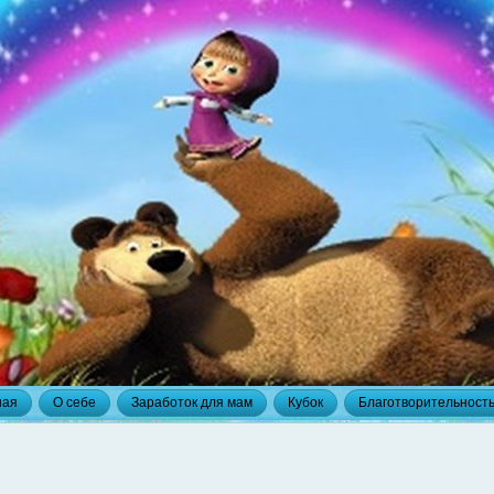
ная
О себе
Заработок для мам
Кубок
Благотворительност