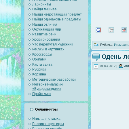
Лабиринты
Найди лишнее
Найди недостающий предмет
Найди одинаковые предметы
Найди отличия
Окружающий мир
Развитие речи
Уроки рисования
Что перепутал художник
Рубрика:
Игры для 
Ребусы в картинках
Кроссворды
Одень л
Оригами
Карта сайта
01.03.2012 |
Авт
Рубрики
Корзина
Методические разработки
Интернет-магазин
«Вундеркиндики»
Прайс-лист
Онлайн-игры
Игры для отдыха
Развивающие игры
Раскраски-онлайн