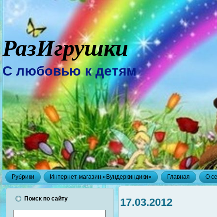
РазИгрушки
С любовью к детям
Рубрики
Интернет-магазин «Вундеркиндики»
Главная
О с
Поиск по сайту
17.03.2012