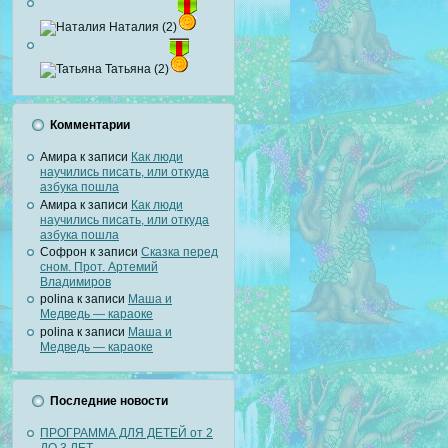
Наталия (2)
Татьяна (2)
Комментарии
Амира
к записи
Как люди
научились писать, или откуда
азбука пошла
Амира
к записи
Как люди
научились писать, или откуда
азбука пошла
Софрон
к записи
Сказка перед
сном. Прот. Артемий
Владимиров
polina
к записи
Маша и
Медведь — караоке
polina
к записи
Маша и
Медведь — караоке
Последние новости
ПРОГРАММА ДЛЯ ДЕТЕЙ от 2