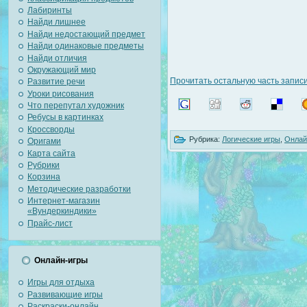
Лабиринты
Найди лишнее
Найди недостающий предмет
Найди одинаковые предметы
Найди отличия
Окружающий мир
Прочитать остальную часть записи
Развитие речи
Уроки рисования
Что перепутал художник
Ребусы в картинках
Кроссворды
Рубрика:
Логические игры
,
Онлай
Оригами
Карта сайта
Рубрики
Корзина
Методические разработки
Интернет-магазин
«Вундеркиндики»
Прайс-лист
Онлайн-игры
Игры для отдыха
Развивающие игры
Раскраски-онлайн