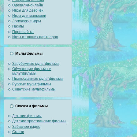
Одевалки-онлайн
Игры для девочек
Игры для малышей
Логические игры
Пазлы
Порешай-ка
Игры от наших партнеров
Мультфильмы
Зарубежные мультфильмы
Обучающие фильмы и
мультфильмы
Православные мультфильмы
Русские мультфильмы
Советские мультфильмы
Сказки и фильмы
Детские фильмы
Детские христианские фильмы
Забавное видео
Сказки