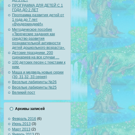
ДО 3 ЛЕТ
ПРОГРАММА ДЛЯ ДЕТЕЙ С 1
ГОДА ДО 2 ЛЕТ
Программа развития детей от
1 года до 7 лет
«ВундеркиндикИ»
Методическое пособие
«Творческие задания как
средство развития
познавательной активности
детей дошкольного возраста».
Детские праздники. 200
сценариев на все случаи …
100 детских песен с текстами к
ним.
Маша и медведь новые серии
(30, 31,32, 33 серия)
Веселые лабиринты №26
Веселые лабиринты №25
Великий пост
Архивы записей
Февраль 2016
(6)
Июнь 2013
(3)
Март 2013
(2)
Январь 2013
(1)