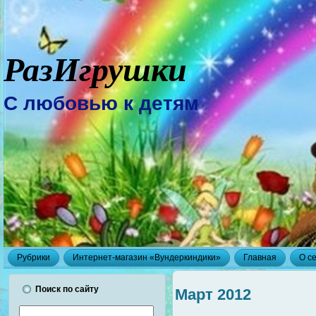
РазИгрушки
С любовью к детям
Рубрики
Интернет-магазин «Вундеркиндики»
Главная
О с
Поиск по сайту
Март 2012