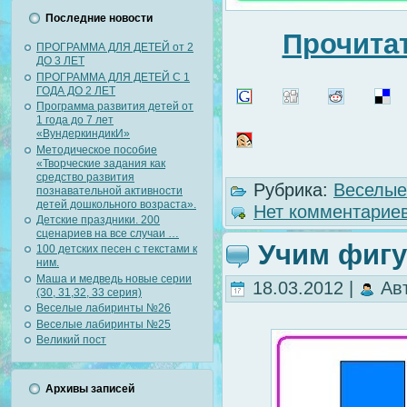
Последние новости
Прочитат
ПРОГРАММА ДЛЯ ДЕТЕЙ от 2
ДО 3 ЛЕТ
ПРОГРАММА ДЛЯ ДЕТЕЙ С 1
ГОДА ДО 2 ЛЕТ
Программа развития детей от
1 года до 7 лет
«ВундеркиндикИ»
Методическое пособие
«Творческие задания как
средство развития
Рубрика:
Веселые
познавательной активности
детей дошкольного возраста».
Нет комментариев
Детские праздники. 200
сценариев на все случаи …
Учим фиг
100 детских песен с текстами к
ним.
Маша и медведь новые серии
18.03.2012 |
Ав
(30, 31,32, 33 серия)
Веселые лабиринты №26
Веселые лабиринты №25
Великий пост
Архивы записей