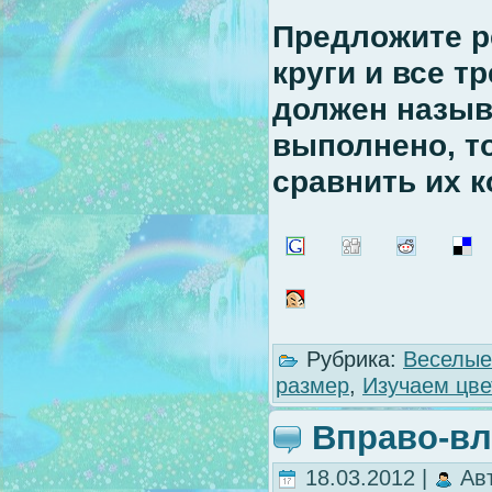
Предложите ре
круги и все т
должен назыв
выполнено, т
сравнить их к
Рубрика:
Веселые
размер
,
Изучаем цве
Вправо-в
18.03.2012 |
Ав