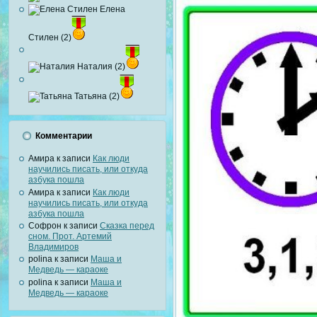
Елена
Стилен (2)
Наталия (2)
Татьяна (2)
Комментарии
Амира
к записи
Как люди
научились писать, или откуда
азбука пошла
Амира
к записи
Как люди
научились писать, или откуда
азбука пошла
Софрон
к записи
Сказка перед
сном. Прот. Артемий
Владимиров
polina
к записи
Маша и
Медведь — караоке
polina
к записи
Маша и
Медведь — караоке