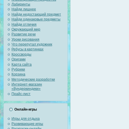
Лабиринты
Найди лишнее
Найди недостающий предмет
Найди одинаковые предметы
Найди отличия
Окружающий мир
Развитие речи
Уроки рисования
Что перепутал художник
Ребусы в картинках
Кроссворды
Оригами
Карта сайта
Рубрики
Корзина
Методические разработки
Интернет-магазин
«Вундеркиндики»
Прайс-лист
Онлайн-игры
Игры для отдыха
Развивающие игры
Раскраски-онлайн