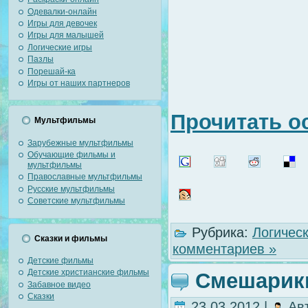
Одевалки-онлайн
Игры для девочек
Игры для малышей
Логические игры
Пазлы
Порешай-ка
Игры от наших партнеров
Прочитать о
Мультфильмы
Зарубежные мультфильмы
Обучающие фильмы и
мультфильмы
Православные мультфильмы
Русские мультфильмы
Советские мультфильмы
Рубрика:
Логичес
Сказки и фильмы
комментариев »
Детские фильмы
Детские христианские фильмы
Смешарик
Забавное видео
Сказки
23.03.2012 |
Ав