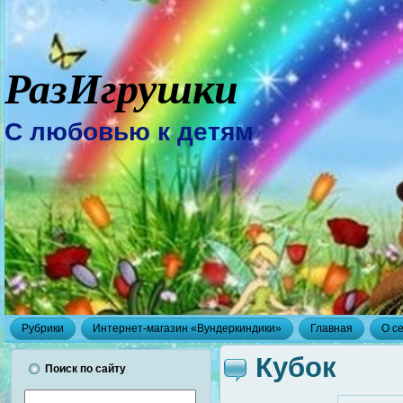
РазИгрушки
С любовью к детям
Рубрики
Интернет-магазин «Вундеркиндики»
Главная
О с
Кубок
Поиск по сайту