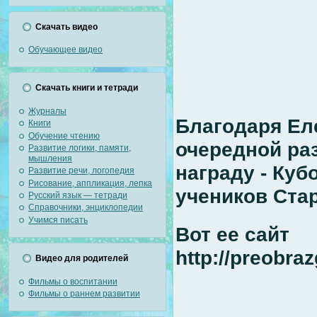
Скачать видео
Обучающее видео
Скачать книги и тетради
Журналы
Благодаря Ел
Книги
Обучение чтению
очередной ра
Развитие логики, памяти,
мышления
награду - Куб
Развитие речи, логопедия
Рисование, аппликация, лепка
учеников Ста
Русский язык — тетради
Справочники, энциклопедии
Учимся писать
Вот ее сайт
http://preobra
Видео для родителей
Фильмы о воспитании
Фильмы о раннем развитии