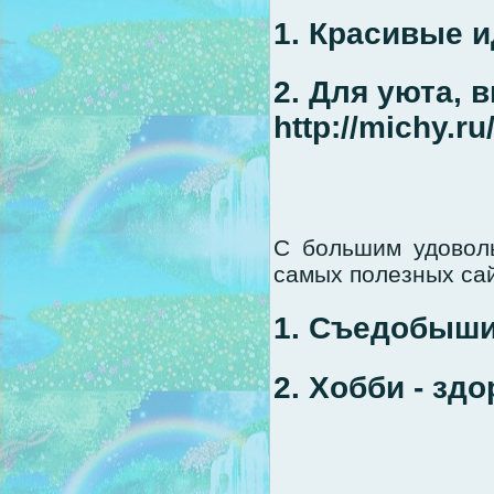
1. Красивые ид
2. Для уюта, 
http://michy.ru
C большим удовол
самых полезных сай
1. Съедобыши h
2. Хобби - здо