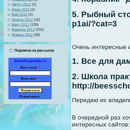
Август 2012
(1)
Июнь 2012
(2)
5. Рыбный стол
Май 2012
(2)
Апрель 2012
(16)
p1ai/?cat=3
Март 2012
(139)
Февраль 2012
(331)
Январь 2012
(28)
Очень интересные 
Подписка на рассылку
1. Все для дам
SmartResponder.ru
Ваш e-mail:
*
2. Школа пра
Ваше имя:
*
http://beesscho
Подписчиков:
Передаю их владель
В очередной раз хо
интересных сайтов: