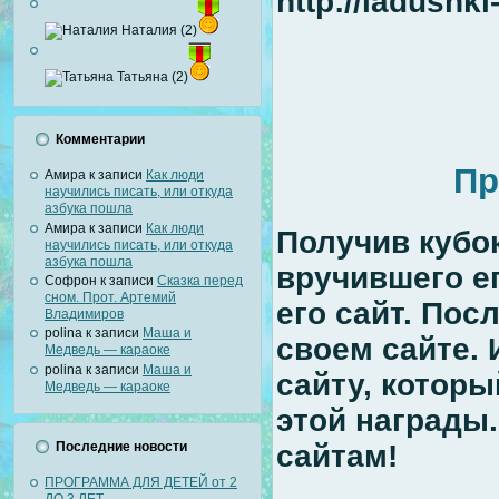
http://ladushk
Наталия (2)
Татьяна (2)
Комментарии
Пр
Амира
к записи
Как люди
научились писать, или откуда
азбука пошла
Амира
к записи
Как люди
Получив кубок
научились писать, или откуда
азбука пошла
вручившего ег
Софрон
к записи
Сказка перед
сном. Прот. Артемий
его сайт. Пос
Владимиров
polina
к записи
Маша и
своем сайте. 
Медведь — караоке
polina
к записи
Маша и
сайту, котор
Медведь — караоке
этой награды.
Последние новости
сайтам!
ПРОГРАММА ДЛЯ ДЕТЕЙ от 2