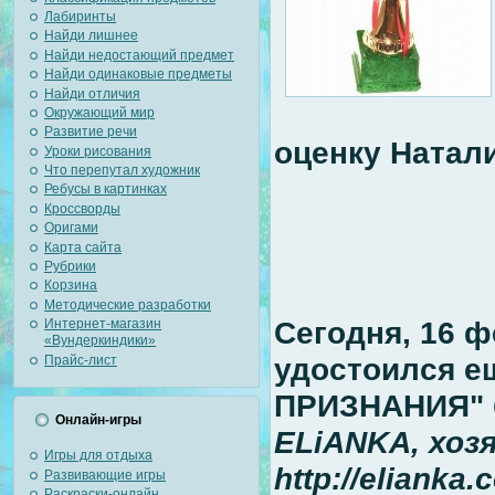
Лабиринты
Найди лишнее
Найди недостающий предмет
Найди одинаковые предметы
Найди отличия
Окружающий мир
Развитие речи
оценку Натали
Уроки рисования
Что перепутал художник
Ребусы в картинках
Кроссворды
Оригами
Карта сайта
Рубрики
Корзина
Методические разработки
Сегодня, 16 ф
Интернет-магазин
«Вундеркиндики»
удостоился е
Прайс-лист
ПРИЗНАНИЯ" 
Онлайн-игры
ELiANKA, хоз
Игры для отдыха
http://elianka.
Развивающие игры
Раскраски-онлайн