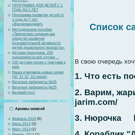
ДО 3 ЛЕТ
ПРОГРАММА ДЛЯ ДЕТЕЙ С 1
ГОДА ДО 2 ЛЕТ
Программа развития детей от
1 года до 7 лет
Список с
«ВундеркиндикИ»
Методическое пособие
«Творческие задания как
средство развития
познавательной активности
детей дошкольного возраста».
Детские праздники. 200
сценариев на все случаи …
В свою очередь хо
100 детских песен с текстами к
ним.
Маша и медведь новые серии
1. Что есть по
(30, 31,32, 33 серия)
Веселые лабиринты №26
Веселые лабиринты №25
2. Варим, жар
Великий пост
jarim.com/
Архивы записей
3. Нюрочка ht
Февраль 2016
(6)
Июнь 2013
(3)
Март 2013
(2)
4. Кораблик "Д
Январь 2013
(1)