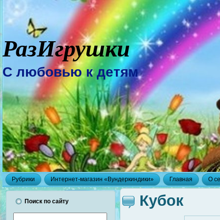
РазИгрушки
С любовью к детям
Рубрики
Интернет-магазин «Вундеркиндики»
Главная
О с
Кубок
Поиск по сайту