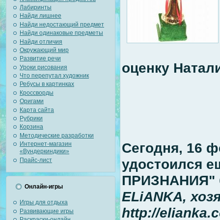
Лабиринты
Найди лишнее
Найди недостающий предмет
Найди одинаковые предметы
Найди отличия
Окружающий мир
Развитие речи
оценку Натали
Уроки рисования
Что перепутал художник
Ребусы в картинках
Кроссворды
Оригами
Карта сайта
Рубрики
Корзина
Методические разработки
Сегодня, 16 ф
Интернет-магазин
«Вундеркиндики»
удостоился е
Прайс-лист
ПРИЗНАНИЯ" 
Онлайн-игры
ELiANKA, хоз
Игры для отдыха
http://elianka.
Развивающие игры
Раскраски-онлайн