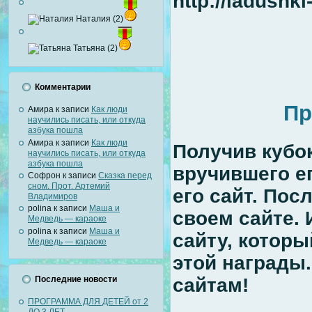
http://ladushk
Наталия (2)
Татьяна (2)
Комментарии
Пр
Амира
к записи
Как люди
научились писать, или откуда
азбука пошла
Амира
к записи
Как люди
Получив кубок
научились писать, или откуда
азбука пошла
вручившего ег
Софрон
к записи
Сказка перед
сном. Прот. Артемий
его сайт. Пос
Владимиров
polina
к записи
Маша и
своем сайте. 
Медведь — караоке
polina
к записи
Маша и
сайту, котор
Медведь — караоке
этой награды.
Последние новости
сайтам!
ПРОГРАММА ДЛЯ ДЕТЕЙ от 2