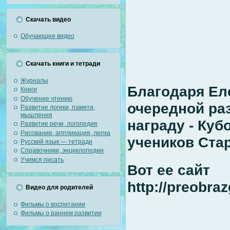
Скачать видео
Обучающее видео
Скачать книги и тетради
Журналы
Благодаря Ел
Книги
Обучение чтению
очередной ра
Развитие логики, памяти,
мышления
награду - Куб
Развитие речи, логопедия
Рисование, аппликация, лепка
учеников Ста
Русский язык — тетради
Справочники, энциклопедии
Учимся писать
Вот ее сайт
http://preobra
Видео для родителей
Фильмы о воспитании
Фильмы о раннем развитии