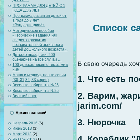
ДО 3 ЛЕТ
ПРОГРАММА ДЛЯ ДЕТЕЙ С 1
ГОДА ДО 2 ЛЕТ
Программа развития детей от
1 года до 7 лет
Список с
«ВундеркиндикИ»
Методическое пособие
«Творческие задания как
средство развития
познавательной активности
детей дошкольного возраста».
Детские праздники. 200
сценариев на все случаи …
В свою очередь хо
100 детских песен с текстами к
ним.
Маша и медведь новые серии
1. Что есть по
(30, 31,32, 33 серия)
Веселые лабиринты №26
Веселые лабиринты №25
2. Варим, жар
Великий пост
jarim.com/
Архивы записей
3. Нюрочка ht
Февраль 2016
(6)
Июнь 2013
(3)
Март 2013
(2)
4. Кораблик "Д
Январь 2013
(1)