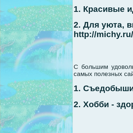
1. Красивые ид
2. Для уюта, 
http://michy.ru
C большим удовол
самых полезных сай
1. Съедобыши h
2. Хобби - здо