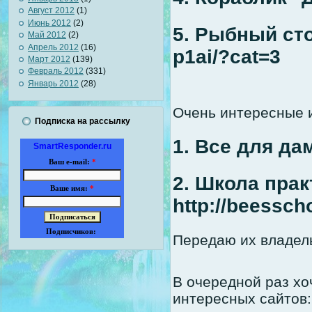
Август 2012
(1)
Июнь 2012
(2)
5. Рыбный стол
Май 2012
(2)
Апрель 2012
(16)
p1ai/?cat=3
Март 2012
(139)
Февраль 2012
(331)
Январь 2012
(28)
Очень интересные 
Подписка на рассылку
1. Все для дам
SmartResponder.ru
Ваш e-mail:
*
2. Школа пра
Ваше имя:
*
http://beesscho
Подписчиков:
Передаю их владель
В очередной раз хо
интересных сайтов: