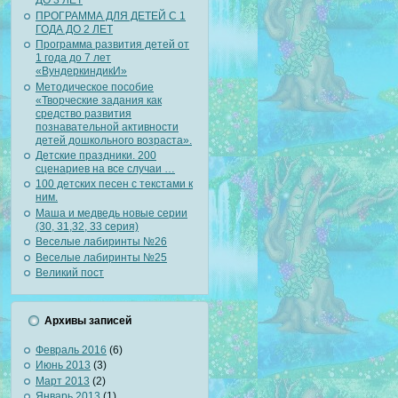
ДО 3 ЛЕТ
ПРОГРАММА ДЛЯ ДЕТЕЙ С 1
ГОДА ДО 2 ЛЕТ
Программа развития детей от
1 года до 7 лет
«ВундеркиндикИ»
Методическое пособие
«Творческие задания как
средство развития
познавательной активности
детей дошкольного возраста».
Детские праздники. 200
сценариев на все случаи …
100 детских песен с текстами к
ним.
Маша и медведь новые серии
(30, 31,32, 33 серия)
Веселые лабиринты №26
Веселые лабиринты №25
Великий пост
Архивы записей
Февраль 2016
(6)
Июнь 2013
(3)
Март 2013
(2)
Январь 2013
(1)