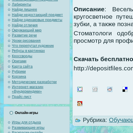
Лабиринты
Описание
: Весел
Найди лишнее
Найди недостающий предмет
кругосветное путе
Найди одинаковые предметы
зубки, а также позн
Найди отличия
Окружающий мир
Стоматологи одо
Развитие речи
просмотр для профи
Уроки рисования
Что перепутал художник
Ребусы в картинках
Кроссворды
Скачать бесплатн
Оригами
Карта сайта
http://depositfiles.co
Рубрики
Корзина
Методические разработки
Интернет-магазин
«Вундеркиндики»
Прайс-лист
Онлайн-игры
Рубрика:
Обучающ
Игры для отдыха
Развивающие игры
Раскраски-онлайн