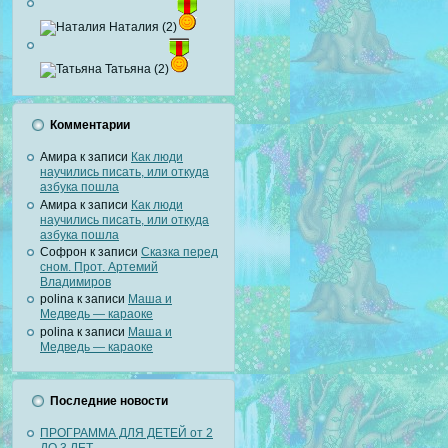
Наталия (2)
Татьяна (2)
Комментарии
Амира
к записи
Как люди
научились писать, или откуда
азбука пошла
Амира
к записи
Как люди
научились писать, или откуда
азбука пошла
Софрон
к записи
Сказка перед
сном. Прот. Артемий
Владимиров
polina
к записи
Маша и
Медведь — караоке
polina
к записи
Маша и
Медведь — караоке
Последние новости
ПРОГРАММА ДЛЯ ДЕТЕЙ от 2