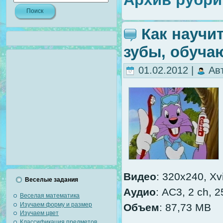
Как научи
зубы, обуч
01.02.2012 |
Ав
Видео
: 320x240, Xv
Веселые задания
Аудио
: AC3, 2 ch, 
Веселая математика
Изучаем форму и размер
Объем
: 87,73 MB
Изучаем цвет
Классификация предметов