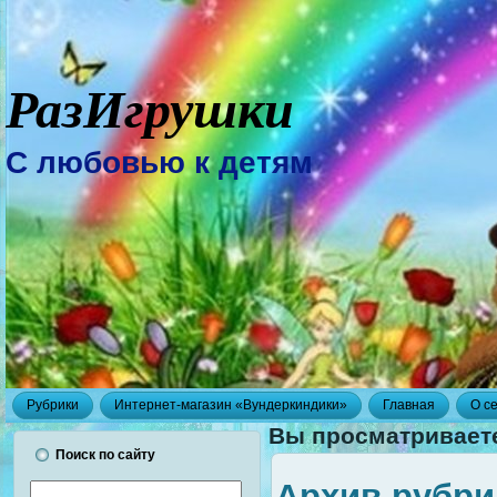
РазИгрушки
С любовью к детям
Рубрики
Интернет-магазин «Вундеркиндики»
Главная
О с
Вы просматривает
Поиск по сайту
Архив рубри