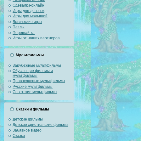
Одевалки-онлайн
Игры для девочек
Игры для малышей
Логические игры
Пазлы
Порешай-ка
Игры от наших партнеров
Мультфильмы
Зарубежные мультфильмы
Обучающие фильмы и
мультфильмы
Православные мультфильмы
Русские мультфильмы
Советские мультфильмы
Сказки и фильмы
Детские фильмы
Детские христианские фильмы
Забавное видео
Сказки