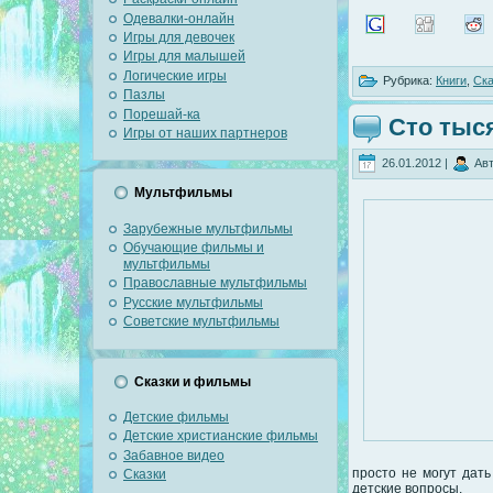
Одевалки-онлайн
Игры для девочек
Игры для малышей
Логические игры
Рубрика:
Книги
,
Ска
Пазлы
Порешай-ка
Сто тыс
Игры от наших партнеров
26.01.2012 |
Авт
Мультфильмы
Зарубежные мультфильмы
Обучающие фильмы и
мультфильмы
Православные мультфильмы
Русские мультфильмы
Советские мультфильмы
Сказки и фильмы
Детские фильмы
Детские христианские фильмы
Забавное видео
просто не могут дат
Сказки
детские вопросы.