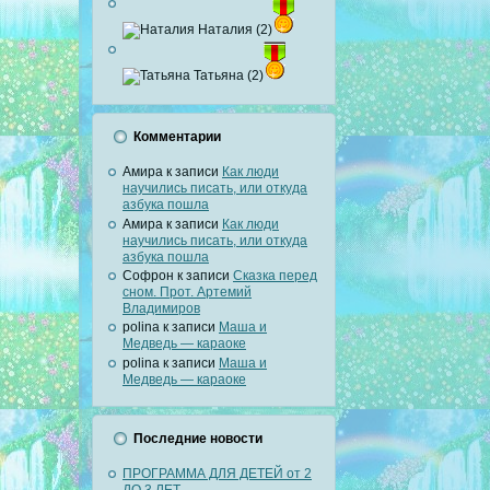
Наталия (2)
Татьяна (2)
Комментарии
Амира
к записи
Как люди
научились писать, или откуда
азбука пошла
Амира
к записи
Как люди
научились писать, или откуда
азбука пошла
Софрон
к записи
Сказка перед
сном. Прот. Артемий
Владимиров
polina
к записи
Маша и
Медведь — караоке
polina
к записи
Маша и
Медведь — караоке
Последние новости
ПРОГРАММА ДЛЯ ДЕТЕЙ от 2