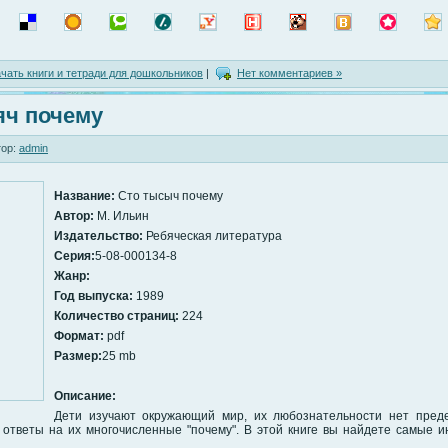
чать книги и тетради для дошкольников
|
Нет комментариев »
яч почему
ор:
admin
Название:
Сто тысыч почему
Автор:
М. Ильин
Издательство:
Ребяческая литература
Серия:
5-08-000134-8
Жанр:
Год выпуска:
1989
Количество страниц:
224
Формат:
pdf
Размер:
25 mb
Описание:
Дети изучают окружающий мир, их любознательности нет пред
ь ответы на их многочисленные "почему". В этой книге вы найдете самые 