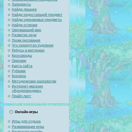
Лабиринты
Найди лишнее
Найди недостающий предмет
Найди одинаковые предметы
Найди отличия
Окружающий мир
Развитие речи
Уроки рисования
Что перепутал художник
Ребусы в картинках
Кроссворды
Оригами
Карта сайта
Рубрики
Корзина
Методические разработки
Интернет-магазин
«Вундеркиндики»
Прайс-лист
Онлайн-игры
Игры для отдыха
Развивающие игры
Раскраски-онлайн