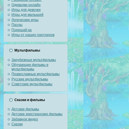
Одевалки-онлайн
Игры для девочек
Игры для малышей
Логические игры
Пазлы
Порешай-ка
Игры от наших партнеров
Мультфильмы
Зарубежные мультфильмы
Обучающие фильмы и
мультфильмы
Православные мультфильмы
Русские мультфильмы
Советские мультфильмы
Сказки и фильмы
Детские фильмы
Детские христианские фильмы
Забавное видео
Сказки