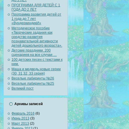
ДО 3 ЛЕТ
ПРОГРАММА ДЛЯ ДЕТЕЙ С 1
ГОДА ДО 2 ЛЕТ
Программа развития детей от
1 года до 7 лет
«ВундеркиндикИ»
Методическое пособие
«Творческие задания как
средство развития
познавательной активности
детей дошкольного возраста».
Детские праздники. 200
сценариев на все случаи …
100 детских песен с текстами к
ним.
Маша и медведь новые серии
(30, 31,32, 33 серия)
Веселые лабиринты №26
Веселые лабиринты №25
Великий пост
Архивы записей
Февраль 2016
(6)
Июнь 2013
(3)
Март 2013
(2)
Январь 2013
(1)