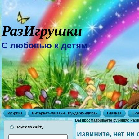
РазИгрушки
С любовью к детям
Рубрики
Интернет-магазин «Вундеркиндики»
Главная
О с
Вы просматриваете рубрику: Разв
Поиск по сайту
Извините, нет ни 