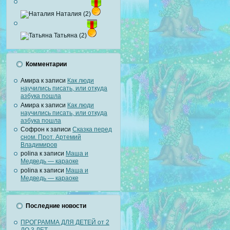
Наталия (2)
Татьяна (2)
Комментарии
Амира
к записи
Как люди
научились писать, или откуда
азбука пошла
Амира
к записи
Как люди
научились писать, или откуда
азбука пошла
Софрон
к записи
Сказка перед
сном. Прот. Артемий
Владимиров
polina
к записи
Маша и
Медведь — караоке
polina
к записи
Маша и
Медведь — караоке
Последние новости
ПРОГРАММА ДЛЯ ДЕТЕЙ от 2