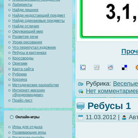
Лабиринты
Найди лишнее
Найди недостающий предмет
Найди одинаковые предметы
Найди отличия
Окружающий мир
Развитие речи
Уроки рисования
Что перепутал художник
Проч
Ребусы в картинках
Кроссворды
Оригами
Карта сайта
Рубрики
Корзина
Рубрика:
Веселые
Методические разработки
Нет комментариев
Интернет-магазин
«Вундеркиндики»
Прайс-лист
Ребусы 1
11.03.2012 |
Ав
Онлайн-игры
Игры для отдыха
Развивающие игры
Раскраски-онлайн