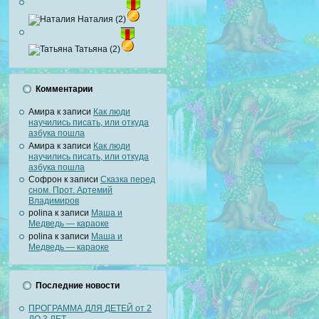
Наталия (2)
Татьяна (2)
Комментарии
Амира
к записи
Как люди
научились писать, или откуда
азбука пошла
Амира
к записи
Как люди
научились писать, или откуда
азбука пошла
Софрон
к записи
Сказка перед
сном. Прот. Артемий
Владимиров
polina
к записи
Маша и
Медведь — караоке
polina
к записи
Маша и
Медведь — караоке
Последние новости
ПРОГРАММА ДЛЯ ДЕТЕЙ от 2