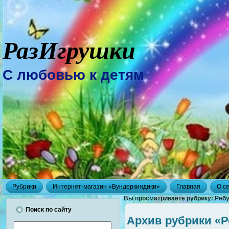
РазИгрушки
С любовью к детям
Рубрики
Интернет-магазин «Вундеркиндики»
Главная
О с
Вы просматриваете рубрику: Ребу
Поиск по сайту
Архив рубрики «Р