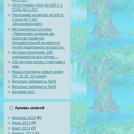
ДО 3 ЛЕТ
ПРОГРАММА ДЛЯ ДЕТЕЙ С 1
ГОДА ДО 2 ЛЕТ
Программа развития детей от
1 года до 7 лет
«ВундеркиндикИ»
Методическое пособие
«Творческие задания как
средство развития
познавательной активности
детей дошкольного возраста».
Детские праздники. 200
сценариев на все случаи …
100 детских песен с текстами к
ним.
Маша и медведь новые серии
(30, 31,32, 33 серия)
Веселые лабиринты №26
Веселые лабиринты №25
Великий пост
Архивы записей
Февраль 2016
(6)
Июнь 2013
(3)
Март 2013
(2)
Январь 2013
(1)